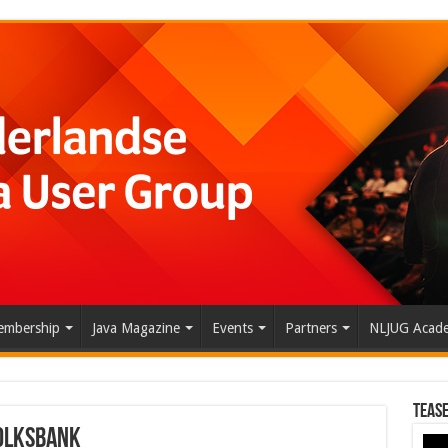
mbership
Java Magazine
Events
Partners
NLJUG Acad
Tease
olksbank