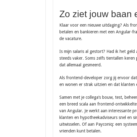
Zo ziet jouw baan e
Klaar voor een nieuwe uitdaging? Als fro
betalen en bankieren met een Angular-f
de vacature.
Is mijn salaris al gestort? Had ik het ge
steeds vaker. Soms zelfs tientallen keren
dat allemaal gesmeerd.
Als frontend-developer zorg jij ervoor da
en wonen er strak uitzien en dat klanten
Samen met je collega’s bouw, test, beheer
een breed scala aan frontend-ontwikkelt
van Angular. Je werkt aan interessante p
klanten en hypotheekadviseurs snel en s
uitwisselen. Of aan Payconiq: een systee
vrienden kunt betalen.