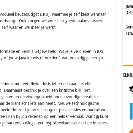
Sen
FIN
ndividueel keuzebudget (IKB), waarmee je zelf kiest wanneer
 ontvangt. Ook zorgen we voor een goede balans tussen
 – zelf waar en wanneer je werkt.
matie en kennis uitgewisseld. Wil je je verdiepen in iOS,
y of jouw Java kennis uitbreiden? Van ons krijg je een go.
Kenn
sional met een flinke dosis lef en een aanstekelijk
. Daarnaast beschik je over een kritische blik, het
seren en de vindingrijkheid om eenvoudige creatieve
r de klant écht iets aan heeft. Nieuwe technologische
rbeeld doordat je onze lezingen, pizzasessies en hackathons
reen kan bij jou rekenen op een helder verhaal. Want jij kunt
ou je backend-collega, een hypotheekadviseur uit de business