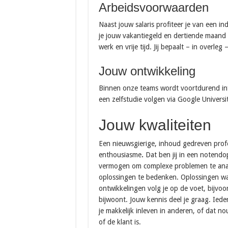
Arbeidsvoorwaarden
Naast jouw salaris profiteer je van een i
je jouw vakantiegeld en dertiende maand
werk en vrije tijd. Jij bepaalt – in overleg
Jouw ontwikkeling
Binnen onze teams wordt voortdurend infor
een zelfstudie volgen via Google Universit
Jouw kwaliteiten
Een nieuwsgierige, inhoud gedreven profes
enthousiasme
.
Dat ben jij in een notendop
vermogen om complexe problemen te analy
oplossingen te bedenken. Oplossingen waa
ontwikkelingen volg je op de voet, bijvoo
bijwoont. Jouw kennis deel je graag. Iede
je makkelijk inleven in anderen, of dat n
of de klant is.