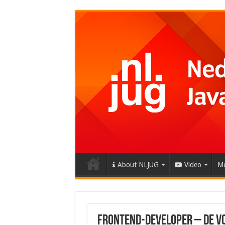
About NLJUG
Video
Me
Frontend-developer – De V