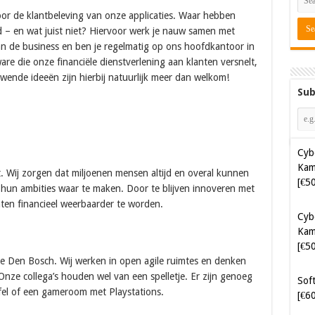
oor de klantbeleving van onze applicaties. Waar hebben
 – en wat juist niet? Hiervoor werk je nauw samen met
 de business en ben je regelmatig op ons hoofdkantoor in
ware die onze financiële dienstverlening aan klanten versnelt,
wende ideeën zijn hierbij natuurlijk meer dan welkom!
Sub
Cyb
Kam
[€5
Cyb
. Wij zorgen dat miljoenen mensen altijd en overal kunnen
Kam
hun ambities waar te maken. Door te blijven innoveren met
[€5
anten financieel weerbaarder te worden.
Soft
[€6
ige Den Bosch. Wij werken in open agile ruimtes en denken
t? Onze collega’s houden wel van een spelletje. Er zijn genoeg
Java
afel of een gameroom met Playstations.
[€4