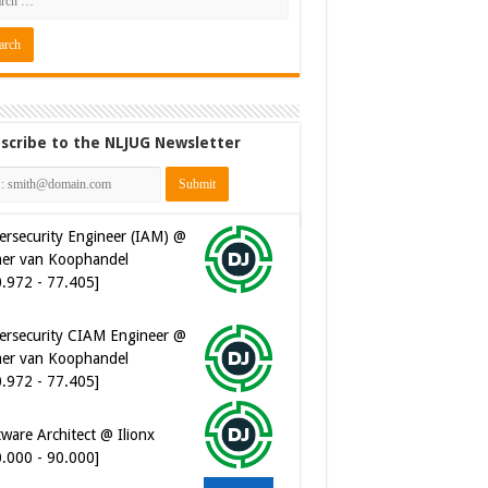
scribe to the NLJUG Newsletter
ersecurity Engineer (IAM) @
er van Koophandel
0.972 - 77.405]
ersecurity CIAM Engineer @
er van Koophandel
0.972 - 77.405]
ware Architect @ Ilionx
0.000 - 90.000]
 Developer @ Ilionx
2.000 - 66.000]