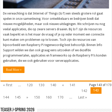
De verwachting is dat Internet of Things (IoT) een steeds grotere rol gaat
spelen in onze samenleving. Voor ontwikkelaars en bedrijven biedt dat
nieuwe mogelijkheden, maar ook nieuwe uitdagingen. We schrijven nu nog
veelal applicaties, die op zware servers draaien. Bij IoT zijn de resources
vaak beperkt en is het maar de vraag of je op ieder moment een connectie
kunt maken om problemen op te lossen. Toch zijn de resources van
bijvoorbeeld een Raspberry Pi tegenwoordig best behoorlijk. Binnen Info
Support wilden we dan ook graag eens uitzoeken of we dezelfde
programmeertalen, applicaties en frameworks op de Raspberry Pi’s konden
gebruiken, die we ook gebruiken voor serverapplicaties.
Read More »
« First
...
120
130
140
«
141
Page 143 of 173
143
142
144
145
»
150
160
170
...
Last »
Teaser J-Spring 2026