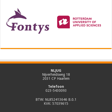
NLJUG
Nijverheidsweg 18
2031 CP Haarlem
Telefoon
023-5430093
BTW: NL852413646 B.0.1
KVK: 57039615