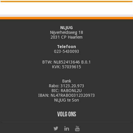
NLJUG
Nijverheidsweg 18
2031 CP Haarlem
Telefoon
023-5430093
BTW: NL852413646 B.0.1
KVK: 57039615
Bank
Rabo: 3123.20.973
BIC: RABONL2U
IBAN: NL47RABO0312320973
NLJUG te Son
Volg ons