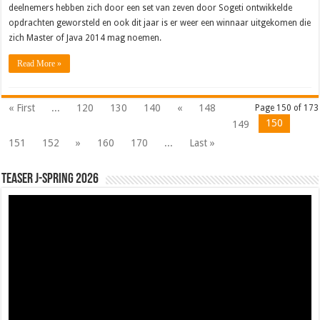
deelnemers hebben zich door een set van zeven door Sogeti ontwikkelde
opdrachten geworsteld en ook dit jaar is er weer een winnaar uitgekomen die
zich Master of Java 2014 mag noemen.
Read More »
« First
...
120
130
140
«
148
Page 150 of 173
150
149
151
152
»
160
170
...
Last »
Teaser J-Spring 2026