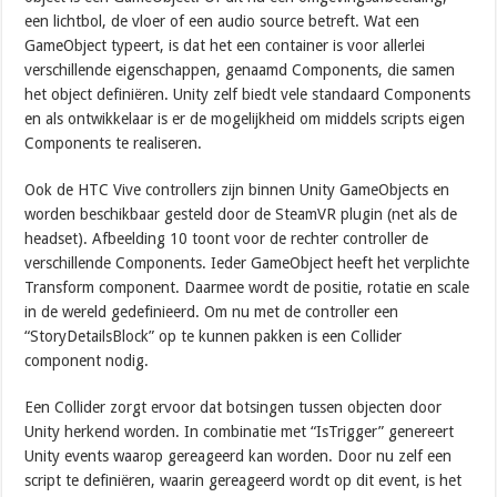
een lichtbol, de vloer of een audio source betreft. Wat een
GameObject typeert, is dat het een container is voor allerlei
verschillende eigenschappen, genaamd Components, die samen
het object definiëren. Unity zelf biedt vele standaard Components
en als ontwikkelaar is er de mogelijkheid om middels scripts eigen
Components te realiseren.
Ook de HTC Vive controllers zijn binnen Unity GameObjects en
worden beschikbaar gesteld door de SteamVR plugin (net als de
headset). Afbeelding 10 toont voor de rechter controller de
verschillende Components. Ieder GameObject heeft het verplichte
Transform component. Daarmee wordt de positie, rotatie en scale
in de wereld gedefinieerd. Om nu met de controller een
“StoryDetailsBlock” op te kunnen pakken is een Collider
component nodig.
Een Collider zorgt ervoor dat botsingen tussen objecten door
Unity herkend worden. In combinatie met “IsTrigger” genereert
Unity events waarop gereageerd kan worden. Door nu zelf een
script te definiëren, waarin gereageerd wordt op dit event, is het