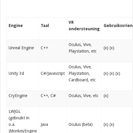
VR
Engine
Taal
Gebruiksvrien
ondersteuning
Oculus, Vive,
Unreal Engine
C++
(x) (x)
Playstation, etc
Oculus, Vive,
Unity 3d
C#/Javascript
Playstation,
(x) (x) (x)
Cardboard, etc
CryEngine
C++, C#
Oculus, Vive, etc
(x)
LWJGL
(gebruikt in
o.a.
Java
Oculus (beta)
(x) (x)
JMonkeyEngine