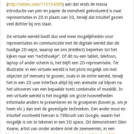
(
http://vimeo.com/115154289
) aan dat sinds de massa
introductie van pen en papier de mensheid geëvolueerd is naar
representaties in 2D in plaats van 3D, terwijl dat intuïtief gezien
veel dichter bij ons staat.
De virtuele wereld biedt dus veel meer mogelijkheden voor
representaties en communicatie met de digitale wereld dan de
huidige 2D-wijze, waarop we ons (intellect) beperken tot het
kijken naar een “rechthoekje”. Of dit nu een tablet, telefoon,
laptop of ander scherm is, het blijft een 2D-representatie. Ter
illustratie: in een virtuele wereld is het plots mogelijk om met
objecten (of mensen) te gooien, zoals in de echte wereld, terwijl
het in een 2D user interface altijd bij een animatie zal blijven na
het uitvoeren van een bepaalde toets combinatie of muisklik. In
een virtuele wereld is het mogelijk om grote hoeveelheden
informatie anders te presenteren en te groeperen (boven je, om je
heen etc.) dan met de gevestigde technieken. Een ander mooi en
intuïtief voorbeeld hiervan is Tiltbrush van Google, waarin het
mogelijk is om te tekenen in een 3D space. Dit demonstreert Glen
Keane, artist van onder andere Ariel de zeemeermin, in een