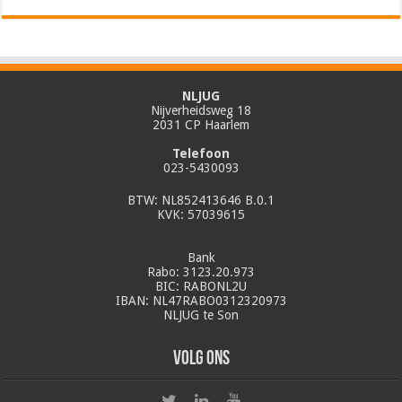
NLJUG
Nijverheidsweg 18
2031 CP Haarlem
Telefoon
023-5430093
BTW: NL852413646 B.0.1
KVK: 57039615
Bank
Rabo: 3123.20.973
BIC: RABONL2U
IBAN: NL47RABO0312320973
NLJUG te Son
Volg ons