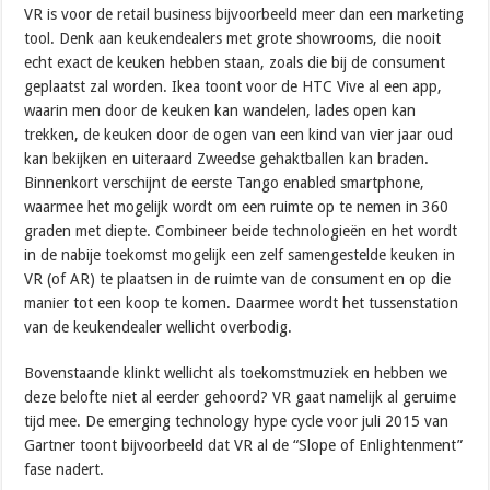
VR is voor de retail business bijvoorbeeld meer dan een marketing
tool. Denk aan keukendealers met grote showrooms, die nooit
echt exact de keuken hebben staan, zoals die bij de consument
geplaatst zal worden. Ikea toont voor de HTC Vive al een app,
waarin men door de keuken kan wandelen, lades open kan
trekken, de keuken door de ogen van een kind van vier jaar oud
kan bekijken en uiteraard Zweedse gehaktballen kan braden.
Binnenkort verschijnt de eerste Tango enabled smartphone,
waarmee het mogelijk wordt om een ruimte op te nemen in 360
graden met diepte. Combineer beide technologieën en het wordt
in de nabije toekomst mogelijk een zelf samengestelde keuken in
VR (of AR) te plaatsen in de ruimte van de consument en op die
manier tot een koop te komen. Daarmee wordt het tussenstation
van de keukendealer wellicht overbodig.
Bovenstaande klinkt wellicht als toekomstmuziek en hebben we
deze belofte niet al eerder gehoord? VR gaat namelijk al geruime
tijd mee. De emerging technology hype cycle voor juli 2015 van
Gartner toont bijvoorbeeld dat VR al de “Slope of Enlightenment”
fase nadert.