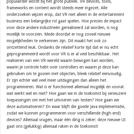
populairder wordt bij het grote publiek. VR devices, tools,
frameworks en content wordt steeds meer ingezet. Alle
onderzoeken wijzen erop, dat VR niet alleen in de entertainment
business een belangrijke rol gaat spelen. Hoe precies de impact
voor deze andere industrieën gerealiseerd zal worden, is nog
moeilijk te voorzien. Mede doordat er nog zoveel nieuwe
mogelijkheden te verkennen zijn. Dit maakt het ook zo
ontzettend leuk. Ondanks de relatief korte tijd dat er nu echt
geprogrammeerd wordt voor VR is er al veel beschikbaar. Het
realiseren van een VR-wereld waarin bewogen kan worden,
waarin je controle hebt over controllers en waarin je deze kan
gebruiken om te gooien met objecten, bleek relatief eenvoudig.
Er zijn echter wel veel meer uitdagingen dan alleen het
programmeren. Wat is er functioneel allemaal mogelijk en vooral:
wat werkt wel en niet? Hoe gaan we in de toekomst bij serieuzere
toepassingen om met het uitvoeren van testen? Hoe gaan we
deze automatiseren? En waar blijft die goede Java implementatie,
zodat we kunnen programmeren voor verschillende (high-end)
devices? Allemaal vragen, maar één ding is zeker: deze nieuwe UI
gaat ons (gelukkig) allemaal raken in de toekomst!