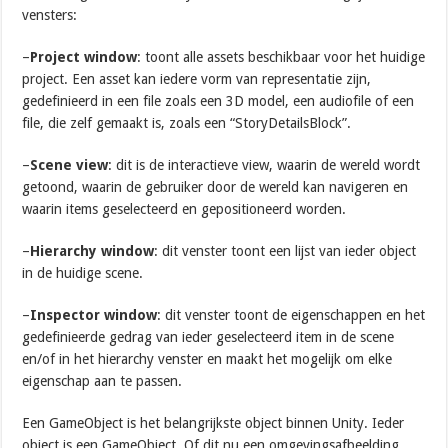
vensters:
–
Project window
: toont alle assets beschikbaar voor het huidige
project. Een asset kan iedere vorm van representatie zijn,
gedefinieerd in een file zoals een 3D model, een audiofile of een
file, die zelf gemaakt is, zoals een “StoryDetailsBlock”.
–
Scene view
: dit is de interactieve view, waarin de wereld wordt
getoond, waarin de gebruiker door de wereld kan navigeren en
waarin items geselecteerd en gepositioneerd worden.
–
Hierarchy window
: dit venster toont een lijst van ieder object
in de huidige scene.
–
Inspector window
: dit venster toont de eigenschappen en het
gedefinieerde gedrag van ieder geselecteerd item in de scene
en/of in het hierarchy venster en maakt het mogelijk om elke
eigenschap aan te passen.
Een GameObject is het belangrijkste object binnen Unity. Ieder
object is een GameObject. Of dit nu een omgevingsafbeelding,