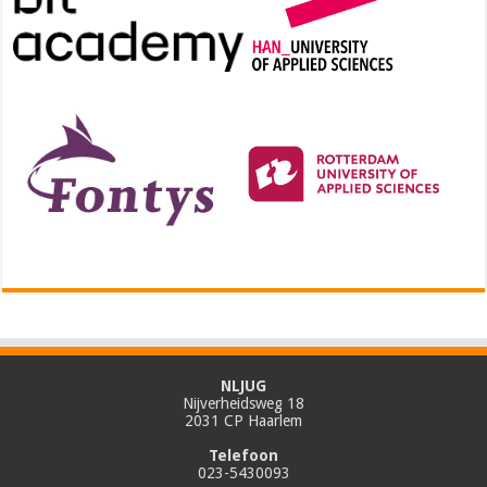
NLJUG
Nijverheidsweg 18
2031 CP Haarlem
Telefoon
023-5430093