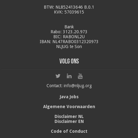
BTW: NL852413646 B.0.1
KVK: 57039615
Bank
Rabo: 3123.20.973
BIC: RABONL2U
IBAN: NL47RABO0312320973
NLJUG te Son
Volg ons
Contact:
info@nljug.org
Java Jobs
Algemene Voorwaarden
Disclaimer NL
Disclaimer EN
Code of Conduct