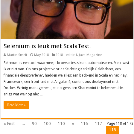
Selenium is leuk met ScalaTest!
Martin Smelt
May 2018
2018 - editie 1
,
Java Magazine
Selenium is een tool waarmee je browsertests kunt automatiseren. Meer wist
ik er niet van. Op ons project voor de Stichting Kerkelijk Geldbeheer, een
financiële dienstverlener, hadden we alles: een back-end in Scala en het Play!
Framework, een front-end met Angular 4, continuous deployment met
Docker. Weinig management, en nergens een Sharepoint te bekennen. Het
enige wat we nog niet …
Read More »
« First
...
90
100
110
«
116
117
Page 118 of 173
118