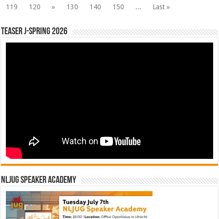
119
120
»
130
140
150
...
Last »
Teaser J-Spring 2026
NLJUG Speaker Academy