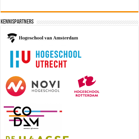
[€50.972 - 77.405]
Kennispartners