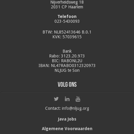
Nijverheidsweg 18
2031 CP Haarlem
Telefoon
023-5430093
BTW: NL852413646 B.0.1
KVK: 57039615
Bank
Rabo: 3123.20.973
BIC: RABONL2U
IBAN: NL47RABO0312320973
NLJUG te Son
Volg ons
Contact:
info@nljug.org
Java Jobs
Algemene Voorwaarden