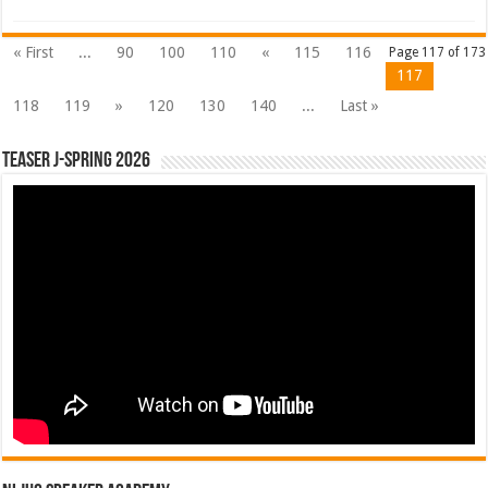
« First
...
90
100
110
«
115
116
Page 117 of 173
117
118
119
»
120
130
140
...
Last »
Teaser J-Spring 2026