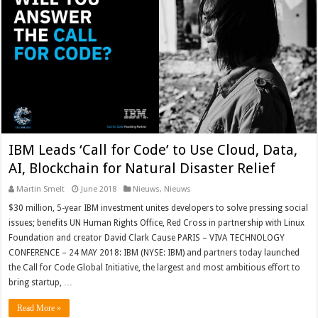
IBM Leads ‘Call for Code’ to Use Cloud, Data,
AI, Blockchain for Natural Disaster Relief
Martin Smelt
June 2018
Nieuws
,
Nieuws
$30 million, 5-year IBM investment unites developers to solve pressing social
issues; benefits UN Human Rights Office, Red Cross in partnership with Linux
Foundation and creator David Clark Cause PARIS – VIVA TECHNOLOGY
CONFERENCE – 24 MAY 2018: IBM (NYSE: IBM) and partners today launched
the Call for Code Global Initiative, the largest and most ambitious effort to
bring startup, …
Read More »