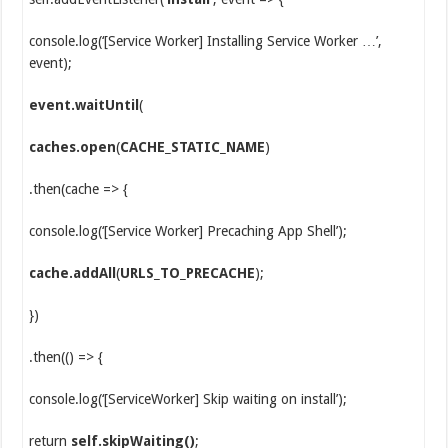
console.log(‘[Service Worker] Installing Service Worker …’,
event);
event.waitUntil
(
caches.open
(
CACHE_STATIC_NAME
)
.then(cache => {
console.log(‘[Service Worker] Precaching App Shell’);
cache.addAll
(
URLS_TO_PRECACHE
);
})
.then(() => {
console.log(‘[ServiceWorker] Skip waiting on install’);
return
self.skipWaiting()
;