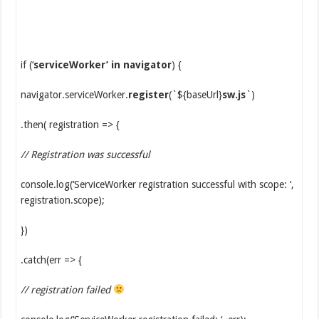
if (‘
serviceWorker’ in navigator
) {
navigator.serviceWorker.
register
(`${baseUrl}
sw.js
`)
.then( registration => {
// Registration was successful
console.log(‘ServiceWorker registration successful with scope: ‘,
registration.scope);
})
.catch(err => {
// registration failed