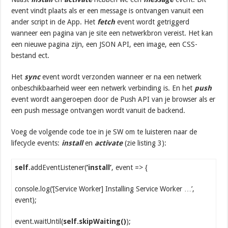
event vindt plaats als er een message is ontvangen vanuit een
ander script in de App. Het
fetch
event wordt getriggerd
wanneer een pagina van je site een netwerkbron vereist. Het kan
een nieuwe pagina zijn, een JSON API, een image, een CSS-
bestand ect.
Het
sync
event wordt verzonden wanneer er na een netwerk
onbeschikbaarheid weer een netwerk verbinding is. En het
push
event wordt aangeroepen door de Push API van je browser als er
een push message ontvangen wordt vanuit de backend.
Voeg de volgende code toe in je SW om te luisteren naar de
lifecycle events:
install
en
activate
(zie listing 3):
self
.addEventListener(
‘install’
, event => {
console.log(‘[Service Worker] Installing Service Worker …’,
event);
event.waitUntil(
self.skipWaiting()
);