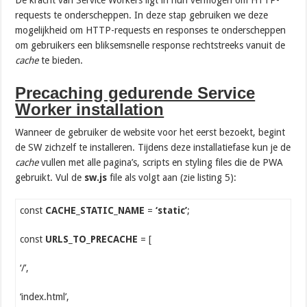
requests te onderscheppen. In deze stap gebruiken we deze
mogelijkheid om HTTP-requests en responses te onderscheppen
om gebruikers een bliksemsnelle response rechtstreeks vanuit de
cache
te bieden.
Precaching gedurende Service
Worker installation
Wanneer de gebruiker de website voor het eerst bezoekt, begint
de SW zichzelf te installeren. Tijdens deze installatiefase kun je de
cache
vullen met alle pagina’s, scripts en styling files die de PWA
gebruikt. Vul de
sw.js
file als volgt aan (zie listing 5):
const
CACHE_STATIC_NAME
=
‘static’
;
const
URLS_TO_PRECACHE
= [
‘/’,
‘index.html’,