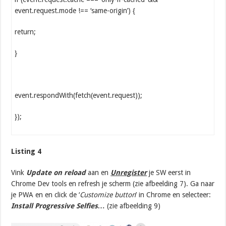
event.request.mode !== ‘same-origin’) {
return;
}
event.respondWith(fetch(event.request));
});
Listing 4
Vink
Update on reload
aan en
Unregister
je SW eerst in
Chrome Dev tools en refresh je scherm (zie afbeelding 7). Ga naar
je PWA en en click de ‘
Customize button
’ in Chrome en selecteer:
Install Progressive Selfies…
(zie afbeelding 9)