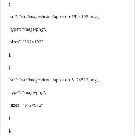
{
“src”: “/src/images/icons/app-icon-192×192.png”,
“type”: “image/png”,
“sizes”: “192×192”
},
{
“src”: “/src/images/icons/app-icon-512×512.png”,
“type”: “image/png”,
“sizes”: “512×512”
}
],