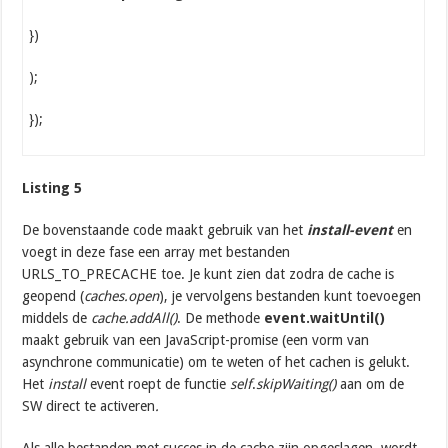
})
);
});
Listing 5
De bovenstaande code maakt gebruik van het
install-event
en
voegt in deze fase een array met bestanden
URLS_TO_PRECACHE toe. Je kunt zien dat zodra de cache is
geopend (
caches.open
), je vervolgens bestanden kunt toevoegen
middels de
cache.addAll()
. De methode
event.waitUntil()
maakt gebruik van een JavaScript-promise (een vorm van
asynchrone communicatie) om te weten of het cachen is gelukt.
Het
install
event roept de functie
self
.
skipWaiting()
aan om de
SW direct te activeren
.
Als alle bestanden met succes in de cache zijn opgeslagen, wordt