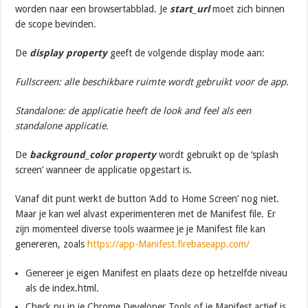
worden naar een browsertabblad. Je
start_url
moet zich binnen
de scope bevinden.
De
display property
geeft de volgende display mode aan:
Fullscreen: alle beschikbare ruimte wordt gebruikt voor de app.
Standalone: de applicatie heeft de look and feel als een
standalone applicatie.
De
background_color
property
wordt gebruikt op de ‘splash
screen’ wanneer de applicatie opgestart is.
Vanaf dit punt werkt de button ‘Add to Home Screen’ nog niet.
Maar je kan wel alvast experimenteren met de Manifest file. Er
zijn momenteel diverse tools waarmee je je Manifest file kan
genereren, zoals
https://app-Manifest.firebaseapp.com/
Genereer je eigen Manifest en plaats deze op hetzelfde niveau
als de index.html.
Check nu in je Chrome Developer Tools of je Manifest actief is.