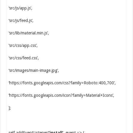
‘src/js/app.js’,
‘src/js/feed.js’,
‘src/lib/material.min.js’,
‘src/css/app.css’,
‘src/css/feed.css’,
‘src/images/main-image.jpg’,
‘https://fonts.googleapis.com/css?family=Roboto:400,700’,
‘https://fonts.googleapis.com/icon?family=Material+Icons’,
];
self.addEventListener(
‘install’
, event => {