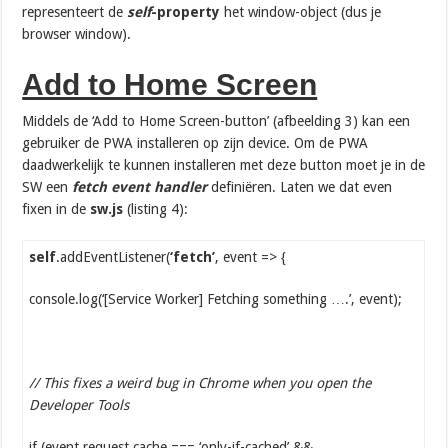
representeert de
self
-property
het window-object (dus je
browser window).
Add to Home Screen
Middels de ‘Add to Home Screen-button’ (afbeelding 3) kan een
gebruiker de PWA installeren op zijn device. Om de PWA
daadwerkelijk te kunnen installeren met deze button moet je in de
SW een
fetch
event
handler
definiëren. Laten we dat even
fixen in de
sw.js
(listing 4):
self
.addEventListener(
‘fetch’
, event => {
console.log(‘[Service Worker] Fetching something ….’, event);
// This fixes a weird bug in Chrome when you open the
Developer Tools
if (event.request.cache === ‘only-if-cached’ &&