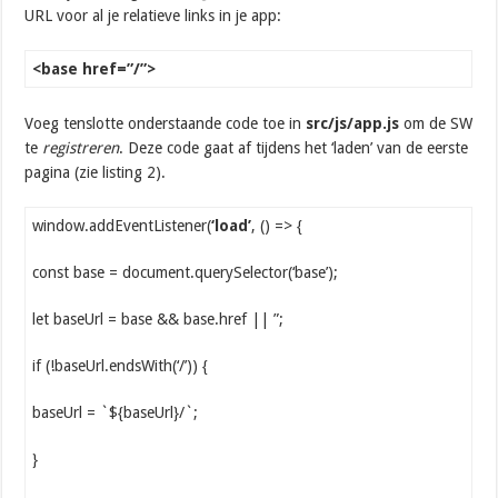
URL voor al je relatieve links in je app:
<base href=”/”>
Voeg tenslotte onderstaande code toe in
src/js/app.js
om de SW
te
registreren
. Deze code gaat af tijdens het ‘laden’ van de eerste
pagina (zie listing 2).
window.addEventListener(
‘load’
, () => {
const base = document.querySelector(‘base’);
let baseUrl = base && base.href || ”;
if (!baseUrl.endsWith(‘/’)) {
baseUrl = `${baseUrl}/`;
}