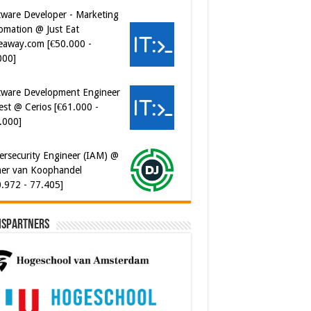
tware Developer - Marketing
omation @ Just Eat
eaway.com [€50.000 -
000]
tware Development Engineer
est @ Cerios [€61.000 -
.000]
ersecurity Engineer (IAM) @
er van Koophandel
0.972 - 77.405]
ispartners