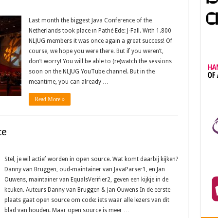
Last month the biggest Java Conference of the
Netherlands took place in Pathé Ede: J-Fall. With 1.800
NLJUG members it was once again a great success! Of
course, we hope you were there. But if you weren’t,
don’t worry! You will be able to (re)watch the sessions
soon on the NLJUG YouTube channel. But in the
meantime, you can already …
Read More »
ce
Stel, je wil actief worden in open source. Wat komt daarbij kijken?
Danny van Bruggen, oud-maintainer van JavaParser1, en Jan
Ouwens, maintainer van EqualsVerifier2, geven een kijkje in de
keuken. Auteurs Danny van Bruggen & Jan Ouwens In de eerste
plaats gaat open source om code: iets waar alle lezers van dit
blad van houden. Maar open source is meer …