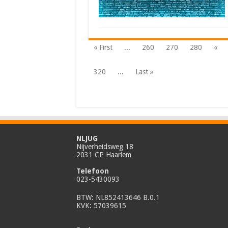
« First
...
260
270
280
«
320
...
Last »
NLJUG
Nijverheidsweg 18
2031 CP Haarlem
Telefoon
023-5430093
BTW: NL852413646 B.0.1
KVK: 57039615