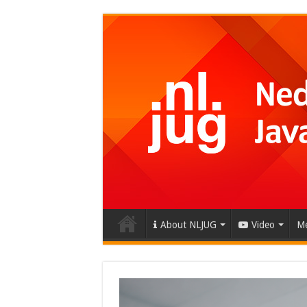
About NLJUG
Video
Me