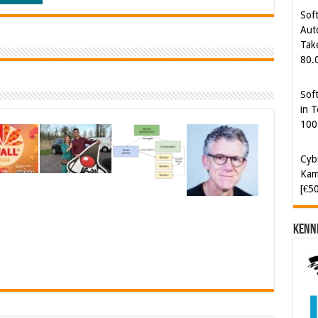
Sof
Aut
Tak
80.
Sof
in T
100
Cyb
Kam
[€5
Kenn