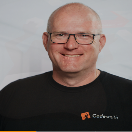
21 Oracle heeft sinds Java SE 10 een 6 maanden …