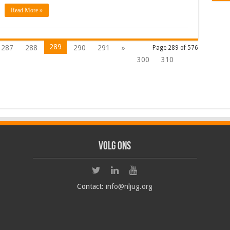
Read More »
289
287
288
290
291
»
Page 289 of 576
300
310
Volg ons
Contact:
info@nljug.org