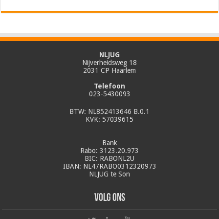
NLJUG
Nijverheidsweg 18
2031 CP Haarlem
Telefoon
023-5430093
BTW: NL852413646 B.0.1
KVK: 57039615
Bank
Rabo: 3123.20.973
BIC: RABONL2U
IBAN: NL47RABO0312320973
NLJUG te Son
Volg ons