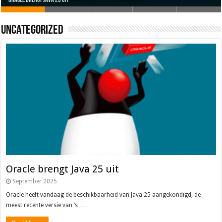
Uncategorized
Oracle brengt Java 25 uit
Java 17
Java Magazine 2024 #4
Nieuwe community manager Simon!
J-Fall 2024
Oracle brengt Java 25 uit
September 2025
Oracle heeft vandaag de beschikbaarheid van Java 25 aangekondigd, de
meest recente versie van ’s …