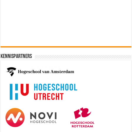
Software Architect @ Ilionx
[€60.000 - 90.000]
Kennispartners