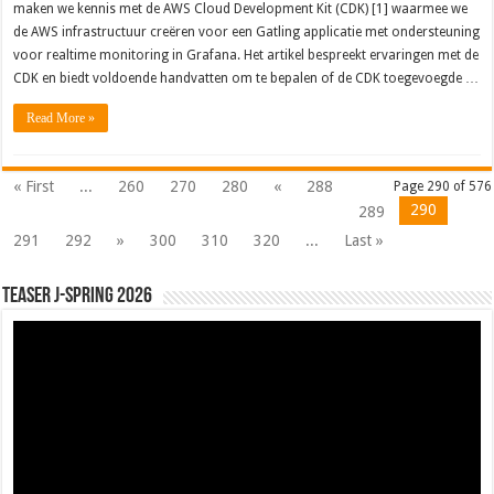
maken we kennis met de AWS Cloud Development Kit (CDK) [1] waarmee we
de AWS infrastructuur creëren voor een Gatling applicatie met ondersteuning
voor realtime monitoring in Grafana. Het artikel bespreekt ervaringen met de
CDK en biedt voldoende handvatten om te bepalen of de CDK toegevoegde …
Read More »
« First
...
260
270
280
«
288
Page 290 of 576
290
289
291
292
»
300
310
320
...
Last »
Teaser J-Spring 2026