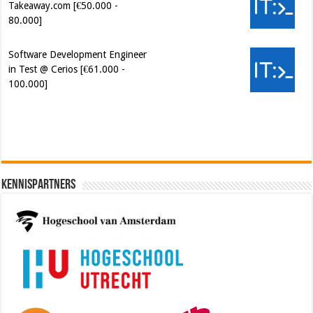
Takeaway.com [€50.000 -
80.000]
Software Development Engineer
in Test @ Cerios [€61.000 -
100.000]
Cybersecurity Engineer (IAM) @
Kamer van Koophandel
[€50.972 - 77.405]
Kennispartners