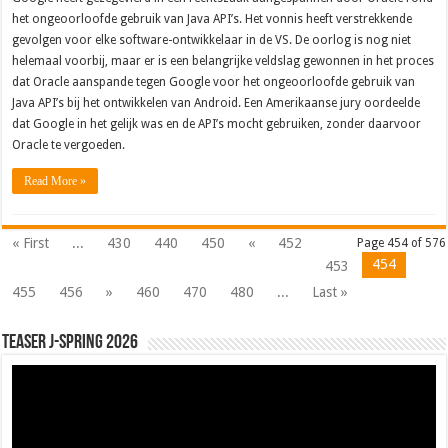
het ongeoorloofde gebruik van Java API’s. Het vonnis heeft verstrekkende
gevolgen voor elke software-ontwikkelaar in de VS. De oorlog is nog niet
helemaal voorbij, maar er is een belangrijke veldslag gewonnen in het proces
dat Oracle aanspande tegen Google voor het ongeoorloofde gebruik van
Java API’s bij het ontwikkelen van Android. Een Amerikaanse jury oordeelde
dat Google in het gelijk was en de API’s mocht gebruiken, zonder daarvoor
Oracle te vergoeden.
Read More »
« First
...
430
440
450
«
452
Page 454 of 576
454
453
455
456
»
460
470
480
...
Last »
Teaser J-Spring 2026