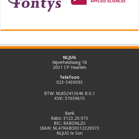
NLJUG
Nijverheidsweg 18
2031 CP Haarlem
Telefoon
023-5430093
BTW: NL852413646 B.0.1
KVK: 57039615
Bank
Rabo: 3123.20.973
BIC: RABONL2U
IBAN: NL47RABO0312320973
NLJUG te Son