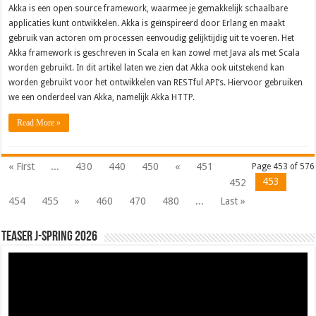
Akka is een open source framework, waarmee je gemakkelijk schaalbare
applicaties kunt ontwikkelen. Akka is geïnspireerd door Erlang en maakt
gebruik van actoren om processen eenvoudig gelijktijdig uit te voeren. Het
Akka framework is geschreven in Scala en kan zowel met Java als met Scala
worden gebruikt. In dit artikel laten we zien dat Akka ook uitstekend kan
worden gebruikt voor het ontwikkelen van RESTful API’s. Hiervoor gebruiken
we een onderdeel van Akka, namelijk Akka HTTP.
Read More »
« First
...
430
440
450
«
451
Page 453 of 576
453
452
454
455
»
460
470
480
...
Last »
Teaser J-Spring 2026