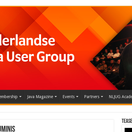
mbership
Java Magazine
Events
Partners
NLJUG Acad
Tease
uminis