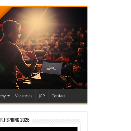
emy
Vacancies
JCP
Contact
r J-Spring 2026