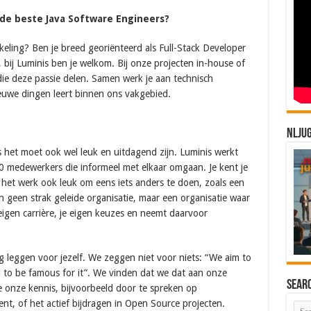
de beste Java Software Engineers?
keling? Ben je breed georiënteerd als Full-Stack Developer
s, bij Luminis ben je welkom. Bij onze projecten in-house of
 die deze passie delen. Samen werk je aan technisch
euwe dingen leert binnen ons vakgebied.
NLJU
us het moet ook wel leuk en uitdagend zijn. Luminis werkt
0 medewerkers die informeel met elkaar omgaan. Je kent je
 het werk ook leuk om eens iets anders te doen, zoals een
 geen strak geleide organisatie, maar een organisatie waar
 eigen carrière, je eigen keuzes en neemt daarvoor
 leggen voor jezelf. We zeggen niet voor niets: “We aim to
 to be famous for it”. We vinden dat we dat aan onze
Sear
e onze kennis, bijvoorbeeld door te spreken op
ent, of het actief bijdragen in Open Source projecten.