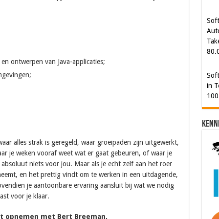
Sof
Aut
Tak
80.
 en ontwerpen van Java-applicaties;
mgevingen;
Sof
in T
100
Kenn
aar alles strak is geregeld, waar groeipaden zijn uitgewerkt,
aar je weken vooraf weet wat er gaat gebeuren, of waar je
absoluut niets voor jou. Maar als je echt zelf aan het roer
 neemt, en het prettig vindt om te werken in een uitdagende,
endien je aantoonbare ervaring aansluit bij wat we nodig
st voor je klaar.
act opnemen met Bert Breeman,