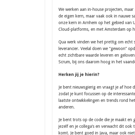
We werken aan in-house projecten, maar so
de eigen kern, maar vaak ook in nauwe 
onze kern in Arnhem op het gebied van U
Cloud-platforms, en met Amsterdam op h
Qua werk vinden we het prettig om echt s
leverancier. Veelal doen we “gewoon” opdr
echt zichtbare waarde leveren en geloven 
Scrum, bij ons daarom hoog in het vaande
Herken jij je hierin?
Je bent nieuwsgierig en vraagt je af hoe d
zodat je kunt focussen op de interessante 
laatste ontwikkelingen en trends rond het
anderen.
Je bent trots op de code die je maakt en g
jezelf en je collega’s en verwacht dit ook
komt. Je bent goed in Java, maar ook niet