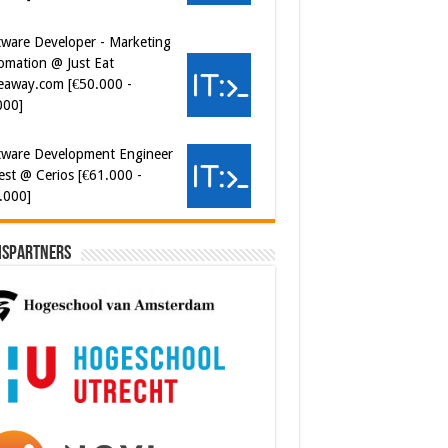
tware Developer - Marketing
omation @ Just Eat
eaway.com [€50.000 -
000]
tware Development Engineer
est @ Cerios [€61.000 -
.000]
ispartners