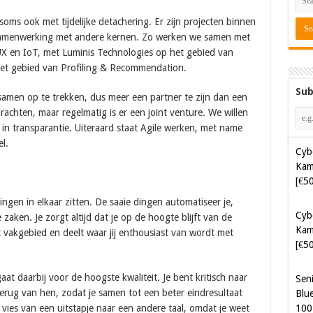
ms ook met tijdelijke detachering. Er zijn projecten binnen
samenwerking met andere kernen. Zo werken we samen met
X en IoT, met Luminis Technologies op het gebied van
et gebied van Profiling & Recommendation.
Sub
amen op te trekken, dus meer een partner te zijn dan een
achten, maar regelmatig is er een joint venture. We willen
in transparantie. Uiteraard staat Agile werken, met name
l.
Cyb
Kam
[€5
ingen in elkaar zitten. De saaie dingen automatiseer je,
Cyb
zaken. Je zorgt altijd dat je op de hoogte blijft van de
Kam
 vakgebied en deelt waar jij enthousiast van wordt met
[€5
aat daarbij voor de hoogste kwaliteit. Je bent kritisch naar
Sen
 terug van hen, zodat je samen tot een beter eindresultaat
Blue
100
 vies van een uitstapje naar een andere taal, omdat je weet