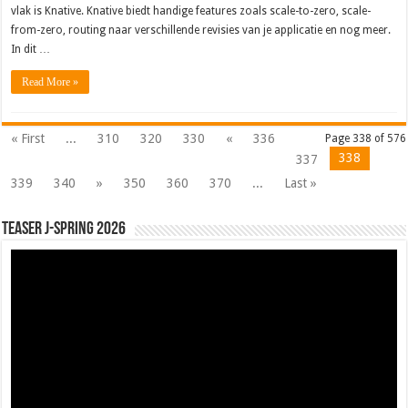
vlak is Knative. Knative biedt handige features zoals scale-to-zero, scale-
from-zero, routing naar verschillende revisies van je applicatie en nog meer.
In dit …
Read More »
« First
...
310
320
330
«
336
Page 338 of 576
338
337
339
340
»
350
360
370
...
Last »
Teaser J-Spring 2026