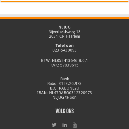
NLJUG
Nijverheidsweg 18
2031 CP Haarlem
Telefoon
023-5430093
BTW: NL852413646 B.0.1
KVK: 57039615
Bank
Rabo: 3123.20.973
BIC: RABONL2U
IBAN: NL47RABO0312320973
NLJUG te Son
Volg ons