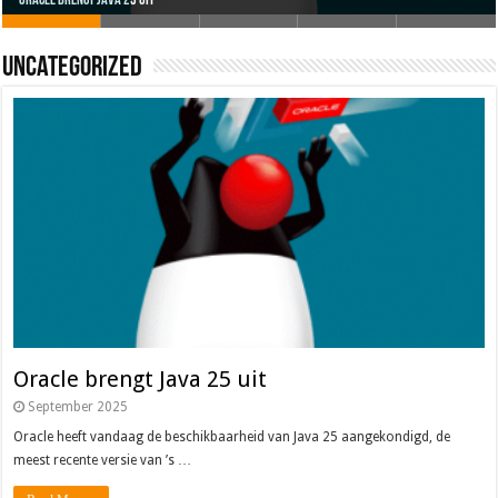
Uncategorized
Oracle brengt Java 25 uit
Java 17
Java Magazine 2024 #4
Nieuwe community manager Simon!
J-Fall 2024
Oracle brengt Java 25 uit
September 2025
Oracle heeft vandaag de beschikbaarheid van Java 25 aangekondigd, de
meest recente versie van ’s …