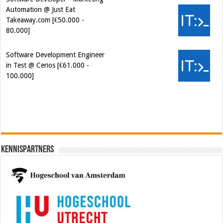
Automation @ Just Eat
Takeaway.com [€50.000 -
80.000]
Software Development Engineer
in Test @ Cerios [€61.000 -
100.000]
Cybersecurity Engineer (IAM) @
Kamer van Koophandel
[€50.972 - 77.405]
Kennispartners