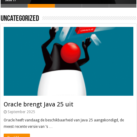
Oracle brengt Java 25 uit
Java 17
Java Magazine 2024 #4
Nieuwe community manager Simon!
J-Fall 2024
Uncategorized
Oracle brengt Java 25 uit
September 2025
Oracle heeft vandaag de beschikbaarheid van Java 25 aangekondigd, de
meest recente versie van ’s …