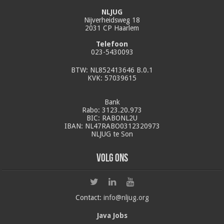
NLJUG
Nijverheidsweg 18
2031 CP Haarlem
Telefoon
023-5430093
BTW: NL852413646 B.0.1
KVK: 57039615
Bank
Rabo: 3123.20.973
BIC: RABONL2U
IBAN: NL47RABO0312320973
NLJUG te Son
Volg ons
Contact:
info@nljug.org
Java Jobs