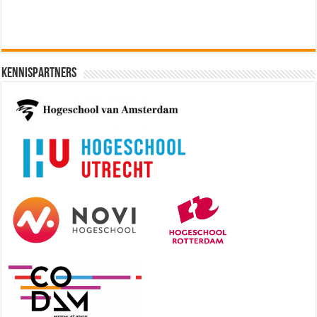
Cybersecurity CIAM Engineer @
Kamer van Koophandel
[€50.972 - 77.405]
Kennispartners