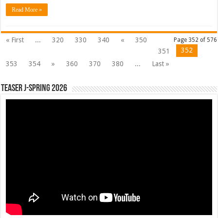
Read More »
« First
...
320
330
340
«
350
Page 352 of 576
352
351
353
354
»
360
370
380
...
Last »
Teaser J-Spring 2026