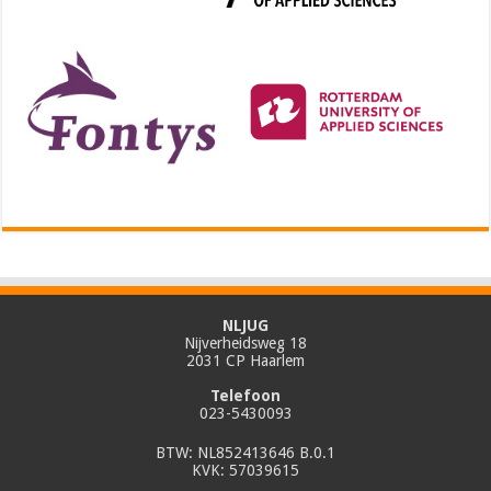
NLJUG
Nijverheidsweg 18
2031 CP Haarlem
Telefoon
023-5430093
BTW: NL852413646 B.0.1
KVK: 57039615