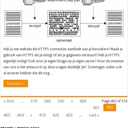
Heb je een website die HTTPS connecties aanbiedt aan je bezoekers? Maak je
gebruik van HTTPS als je inlogt of als je gegevens verstuurt? Heb je HTTPS
eigenlijk nodig? Ook voor je eigen blogje op je eigen server? Voor de meesten
van ons is het antwoord op deze vragen duidelijk ‘Ja!’. Sommigen zullen ook
al ervaren hebben dat dit nog …
Read More »
« First
...
370
380
390
«
400
Page 402 of 576
402
401
403
404
»
410
420
430
...
Last »