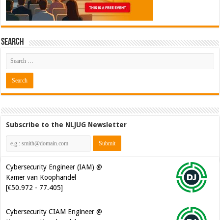
Search
Subscribe to the NLJUG Newsletter
Cybersecurity Engineer (IAM) @
Kamer van Koophandel
[€50.972 - 77.405]
Cybersecurity CIAM Engineer @
Kamer van Koophandel
[€50.972 - 77.405]
Java Developer @ Ilionx