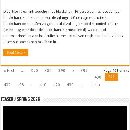
Dit artikel is een introductie in de blockchain. Je leest waar het idee van de
blockchain is ontstaan en wat de vijf ingrediënten zijn waaruit elke
blockchain bestaat. Een volgend artikel zal ingaan op distributed ledgers
(technologie die door de blockchain is geïnspireerd), waarbij ook
codevoorbeelden aan bod zullen komen. Mark van Cuijk Bitcoin In 2009 is
de eerste openbare blockchain in …
Read More »
« First
...
370
380
390
«
399
Page 401 of 576
401
400
402
403
»
410
420
430
...
Last »
Teaser J-Spring 2026