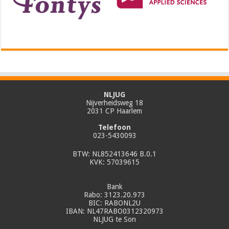
NLJUG
Nijverheidsweg 18
2031 CP Haarlem
Telefoon
023-5430093
BTW: NL852413646 B.0.1
KVK: 57039615
Bank
Rabo: 3123.20.973
BIC: RABONL2U
IBAN: NL47RABO0312320973
NLJUG te Son