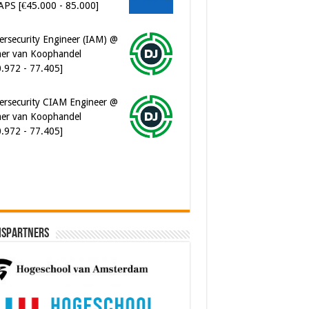
er van Koophandel
0.972 - 77.405]
ersecurity CIAM Engineer @
er van Koophandel
0.972 - 77.405]
ware Architect @ Ilionx
0.000 - 90.000]
ispartners