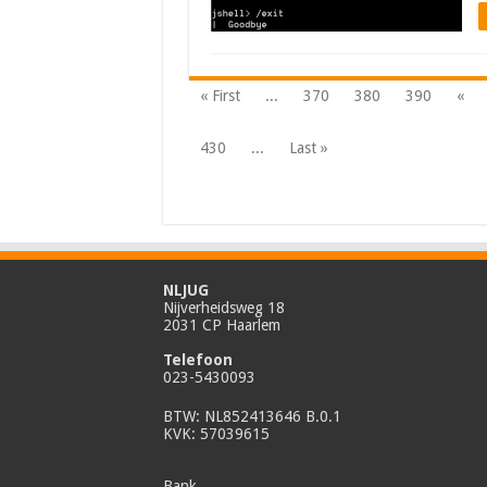
« First
...
370
380
390
«
430
...
Last »
NLJUG
Nijverheidsweg 18
2031 CP Haarlem
Telefoon
023-5430093
BTW: NL852413646 B.0.1
KVK: 57039615
Bank