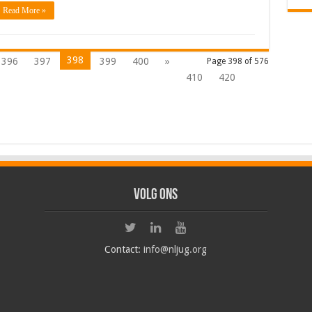
Read More »
398
396
397
399
400
»
Page 398 of 576
410
420
Volg ons
Contact:
info@nljug.org