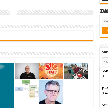
Sear
Sub
Java
[€4
Sen
FIN
Cyb