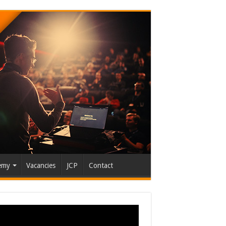
emy
Vacancies
JCP
Contact