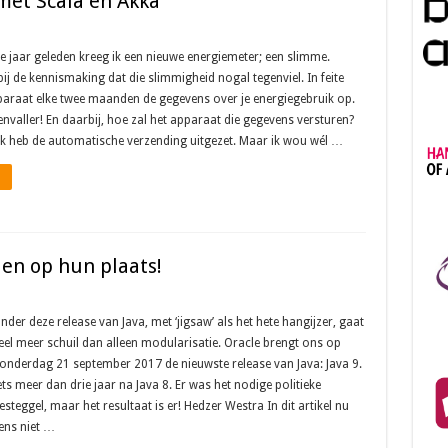
met Scala en Akka
 jaar geleden kreeg ik een nieuwe energiemeter; een slimme.
bij de kennismaking dat die slimmigheid nogal tegenviel. In feite
paraat elke twee maanden de gegevens over je energiegebruik op.
envaller! En daarbij, hoe zal het apparaat die gegevens versturen?
? Ik heb de automatische verzending uitgezet. Maar ik wou wél …
len op hun plaats!
nder deze release van Java, met ‘jigsaw’ als het hete hangijzer, gaat
eel meer schuil dan alleen modularisatie. Oracle brengt ons op
onderdag 21 september 2017 de nieuwste release van Java: Java 9.
ets meer dan drie jaar na Java 8. Er was het nodige politieke
esteggel, maar het resultaat is er! Hedzer Westra In dit artikel nu
ens niet …