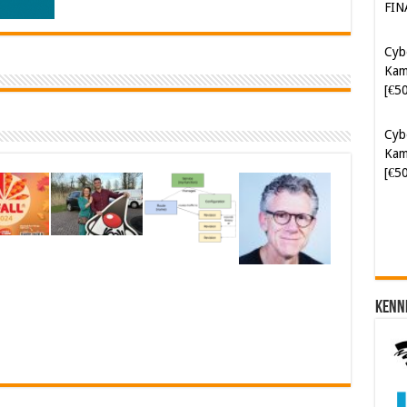
Kam
[€5
Cyb
Kam
[€5
Soft
[€6
Kenn