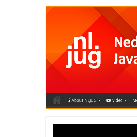
About NLJUG
Video
Me