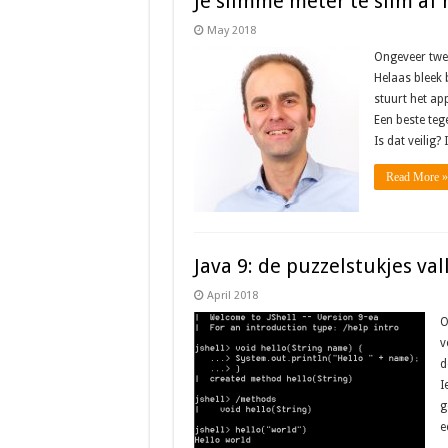
Je slimme meter te slim af 
May 2018
Ongeveer twee
Helaas bleek 
stuurt het ap
Een beste teg
Is dat veilig
Read More »
Java 9: de puzzelstukjes val
April 2018
O
v
d
I
g
e