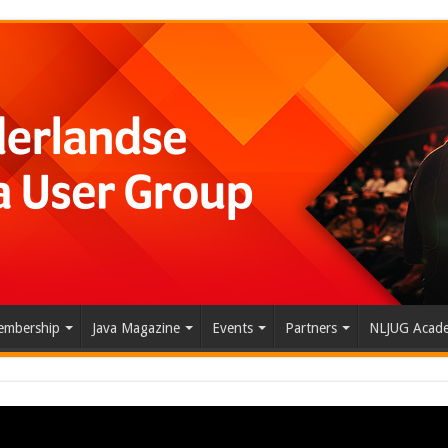
mbership
Java Magazine
Events
Partners
NLJUG Acad