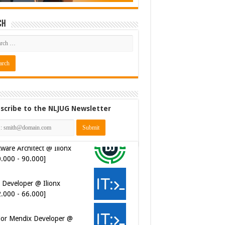
ch
scribe to the NLJUG Newsletter
 Developer @ Ilionx
2.000 - 66.000]
ior Mendix Developer @
APS [€45.000 - 85.000]
ersecurity Engineer (IAM) @