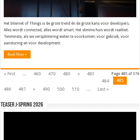
Het Internet of Things is de grote trend én de grote kans voor developers.
Alles wordt connected, alles wordt smart. Het slimme huis wordt realiteit.
Tenminste, als we versplintering weten te voorkomen: voor gebruik, voor
aansturing en voor development.
Read More »
« First
...
460
470
480
«
483
Page 485 of 576
485
484
486
487
»
490
500
510
...
Last »
Teaser J-Spring 2026