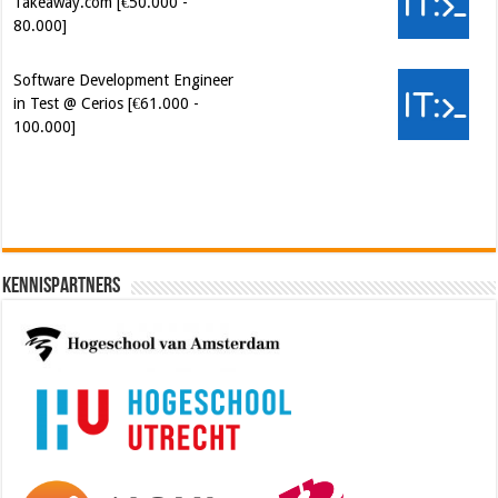
80.000]
Software Development Engineer
in Test @ Cerios [€61.000 -
100.000]
Cybersecurity Engineer (IAM) @
Kamer van Koophandel
[€50.972 - 77.405]
Kennispartners