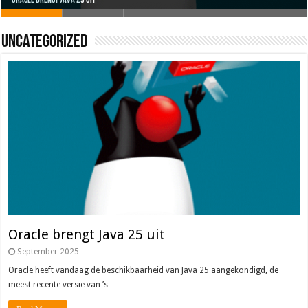
Uncategorized
Oracle brengt Java 25 uit
Java 17
Java Magazine 2024 #4
Nieuwe community manager Simon!
J-Fall 2024
Oracle brengt Java 25 uit
September 2025
Oracle heeft vandaag de beschikbaarheid van Java 25 aangekondigd, de
meest recente versie van ’s …