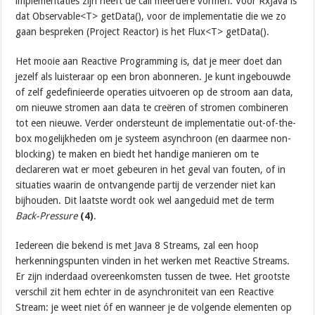
implementaties zijn heeft de call meerdere vormen. Voor RxJava is
dat Observable<T> getData(), voor de implementatie die we zo
gaan bespreken (Project Reactor) is het Flux<T> getData().
Het mooie aan Reactive Programming is, dat je meer doet dan
jezelf als luisteraar op een bron abonneren. Je kunt ingebouwde
of zelf gedefinieerde operaties uitvoeren op de stroom aan data,
om nieuwe stromen aan data te creëren of stromen combineren
tot een nieuwe. Verder ondersteunt de implementatie out-of-the-
box mogelijkheden om je systeem asynchroon (en daarmee non-
blocking) te maken en biedt het handige manieren om te
declareren wat er moet gebeuren in het geval van fouten, of in
situaties waarin de ontvangende partij de verzender niet kan
bijhouden. Dit laatste wordt ook wel aangeduid met de term
Back-Pressure
(4)
.
Iedereen die bekend is met Java 8 Streams, zal een hoop
herkenningspunten vinden in het werken met Reactive Streams.
Er zijn inderdaad overeenkomsten tussen de twee. Het grootste
verschil zit hem echter in de asynchroniteit van een Reactive
Stream: je weet niet óf en wanneer je de volgende elementen op