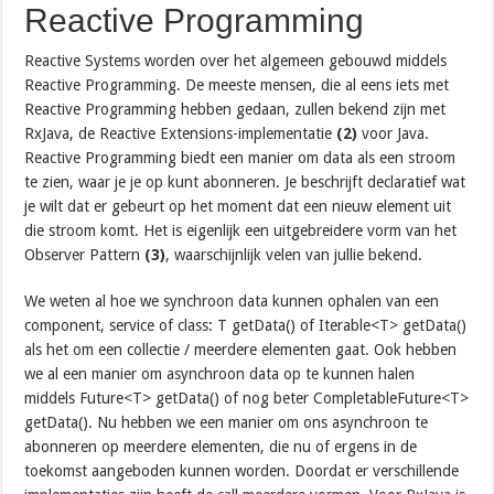
Reactive Programming
Reactive Systems worden over het algemeen gebouwd middels
Reactive Programming. De meeste mensen, die al eens iets met
Reactive Programming hebben gedaan, zullen bekend zijn met
RxJava, de Reactive Extensions-implementatie
(2)
voor Java.
Reactive Programming biedt een manier om data als een stroom
te zien, waar je je op kunt abonneren. Je beschrijft declaratief wat
je wilt dat er gebeurt op het moment dat een nieuw element uit
die stroom komt. Het is eigenlijk een uitgebreidere vorm van het
Observer Pattern
(3)
, waarschijnlijk velen van jullie bekend.
We weten al hoe we synchroon data kunnen ophalen van een
component, service of class: T getData() of Iterable<T> getData()
als het om een collectie / meerdere elementen gaat. Ook hebben
we al een manier om asynchroon data op te kunnen halen
middels Future<T> getData() of nog beter CompletableFuture<T>
getData(). Nu hebben we een manier om ons asynchroon te
abonneren op meerdere elementen, die nu of ergens in de
toekomst aangeboden kunnen worden. Doordat er verschillende