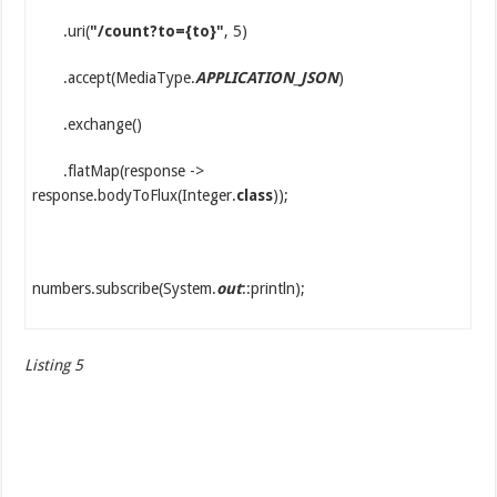
.uri(
"/count?to={to}"
, 5)
.accept(MediaType.
APPLICATION_JSON
)
.exchange()
.flatMap(response ->
response.bodyToFlux(Integer.
class
));
numbers.subscribe(System.
out
::println);
Listing 5