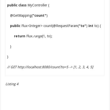
public class
MyController {
@GetMapping(
"count"
)
public
Flux<Integer> count(@RequestParam(
"to"
)
int
to) {
return
Flux.
range
(1, to);
}
}
// GET http://localhost:8080/count?to=5 -> [1, 2, 3, 4, 5]
Listing 4