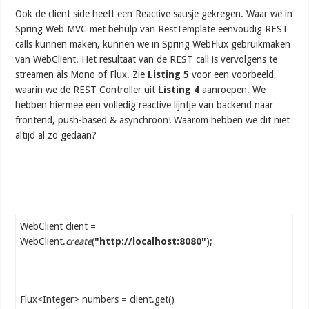
Ook de client side heeft een Reactive sausje gekregen. Waar we in
Spring Web MVC met behulp van RestTemplate eenvoudig REST
calls kunnen maken, kunnen we in Spring WebFlux gebruikmaken
van WebClient. Het resultaat van de REST call is vervolgens te
streamen als Mono of Flux. Zie
Listing 5
voor een voorbeeld,
waarin we de REST Controller uit
Listing 4
aanroepen. We
hebben hiermee een volledig reactive lijntje van backend naar
frontend, push-based & asynchroon! Waarom hebben we dit niet
altijd al zo gedaan?
WebClient client =
WebClient.
create
(
"http://localhost:8080"
);
Flux<Integer> numbers = client.get()