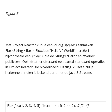
Figuur 3
Met Project Reactor kun je eenvoudig
streams
aanmaken.
Flux<String> flux = Flux.just("Hello", "World!"); creëert
bijvoorbeeld een
stream
, die de Strings “Hello” en “World!”
publiceert. Ook zitten er uiteraard een aantal standaard operaties
in Project Reactor, zie bijvoorbeeld
Listing 2
. Deze zul je
herkennen, indien je bekend bent met de Java 8 Streams.
Flux.
just
(1, 2, 3, 4, 5).filter(n -> n % 2 == 0);
// [2, 4]