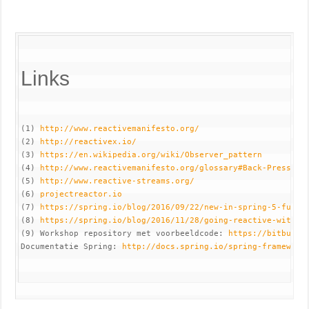
Links
(1) 
http://www.reactivemanifesto.org/
(2) 
http://reactivex.io/
(3) 
https://en.wikipedia.org/wiki/Observer_pattern
(4) 
http://www.reactivemanifesto.org/glossary#Back-Pressure
(5) 
http://www.reactive-streams.org/
(6) 
projectreactor.io
(7) 
https://spring.io/blog/2016/09/22/new-in-spring-5-funct
(8) 
https://spring.io/blog/2016/11/28/going-reactive-with-s
(9) Workshop repository met voorbeeldcode: 
https://bitbucke
Documentatie Spring: 
http://docs.spring.io/spring-framework