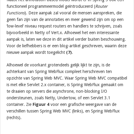
functioneel programmeermodel geïntroduceerd (
Router
Functions
). Deze aanpak zal vooral de mensen aanspreken, die
geen fan zijn van de annotaties en meer gewend zijn om op een
‘low-level’ niveau request routers en handlers te schrijven, zoals
bijvoorbeeld in Netty of Vert.x. Alhoewel het een interessante
aanpak is, laten we deze in dit artikel verder buiten beschouwing.
Voor de liefhebbers is er een blog-artikel geschreven, waarin deze
nieuwe aanpak wordt toegelicht
(7)
.
Alhoewel de voorkant grotendeels gelijk lijkt te zijn, is de
achterkant van Spring WebFlux compleet herschreven ten
opzichte van Spring Web MVC. Waar Spring Web MVC compatibel
is met elke Servlet 2.x container, is Spring WebFlux gemaakt om
te draaien op servers die asynchrone, non-blocking I/O
ondersteunen, zoals Netty, Undertow, of een Servlet 3.1
container. Zie
Figuur 4
voor een grafische weergave van de
verschillen tussen Spring Web MVC (links), en Spring WebFlux
(rechts).