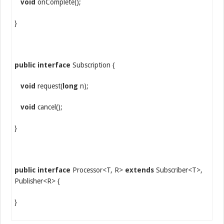
void
onComplete();
}
public interface
Subscription {
void
request(
long
n);
void
cancel();
}
public interface
Processor<T, R>
extends
Subscriber<T>,
Publisher<R> {
}