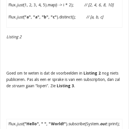
Flux.
just
(1, 2, 3, 4, 5).map(i -> i * 2);
// [2, 4, 6, 8, 10]
Flux.
just
(
"a"
,
"a"
,
"b"
,
"c"
).distinct();
// [a, b, c]
Listing 2
Goed om te weten is dat de voorbeelden in
Listing 2
nog niets
publiceren. Pas als een er sprake is van een subscription, dan zal
de
stream
gaan “lopen”. Zie
Listing 3
.
Flux.
just
(
"Hello"
,
" "
,
"World!"
).subscribe(System.
out
::print);