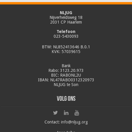
NLJUG
Nijverheidsweg 18
2031 CP Haarlem
Telefoon
023-5430093
BTW: NL852413646 B.0.1
KVK: 57039615
Bank
Rabo: 3123.20.973
BIC: RABONL2U
IBAN: NL47RABO0312320973
NLJUG te Son
Volg ons
Contact:
info@nljug.org