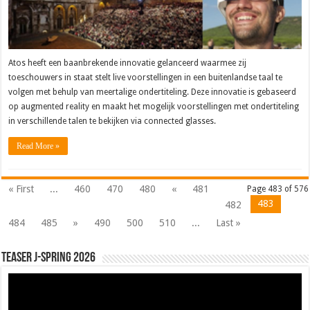
Atos heeft een baanbrekende innovatie gelanceerd waarmee zij
toeschouwers in staat stelt live voorstellingen in een buitenlandse taal te
volgen met behulp van meertalige ondertiteling. Deze innovatie is gebaseerd
op augmented reality en maakt het mogelijk voorstellingen met ondertiteling
in verschillende talen te bekijken via connected glasses.
Read More »
« First
...
460
470
480
«
481
Page 483 of 576
483
482
484
485
»
490
500
510
...
Last »
Teaser J-Spring 2026