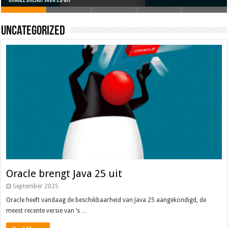
Oracle brengt Java 25 uit
Java 17
Java Magazine 2024 #4
Nieuwe community manager Simon!
J-Fall 2024
Uncategorized
Oracle brengt Java 25 uit
September 2025
Oracle heeft vandaag de beschikbaarheid van Java 25 aangekondigd, de
meest recente versie van ’s …