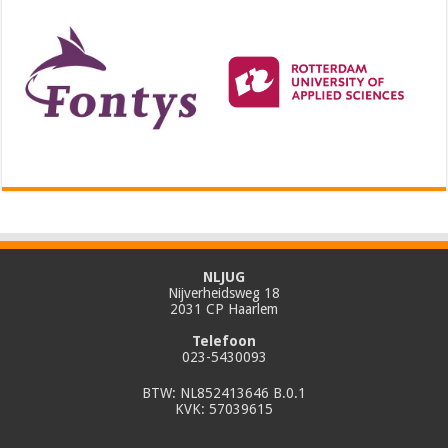
NLJUG
Nijverheidsweg 18
2031 CP Haarlem
Telefoon
023-5430093
BTW: NL852413646 B.0.1
KVK: 57039615