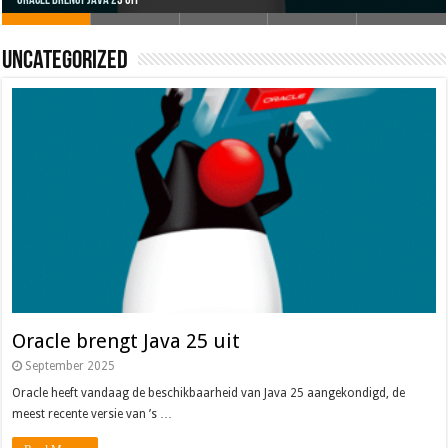
Uncategorized
Oracle brengt Java 25 uit
Java 17
Java Magazine 2024 #4
Nieuwe community manager Simon!
J-Fall 2024
Oracle brengt Java 25 uit
September 2025
Oracle heeft vandaag de beschikbaarheid van Java 25 aangekondigd, de
meest recente versie van ’s …