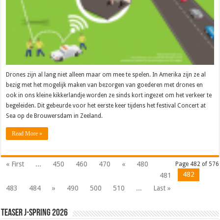
Drones zijn al lang niet alleen maar om mee te spelen. In Amerika zijn ze al
bezig met het mogelijk maken van bezorgen van goederen met drones en
ook in ons kleine kikkerlandje worden ze sinds kort ingezet om het verkeer te
begeleiden. Dit gebeurde voor het eerste keer tijdens het festival Concert at
Sea op de Brouwersdam in Zeeland.
Read More »
« First
...
450
460
470
«
480
Page 482 of 576
482
481
483
484
»
490
500
510
...
Last »
Teaser J-Spring 2026