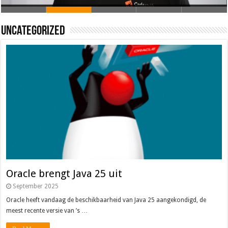
Oracle brengt Java 25 uit
Java 17
Java Magazine 2024 #4
Nieuwe community manager Simon!
J-Fall 2024
Uncategorized
Oracle brengt Java 25 uit
September 2025
Oracle heeft vandaag de beschikbaarheid van Java 25 aangekondigd, de
meest recente versie van ’s …