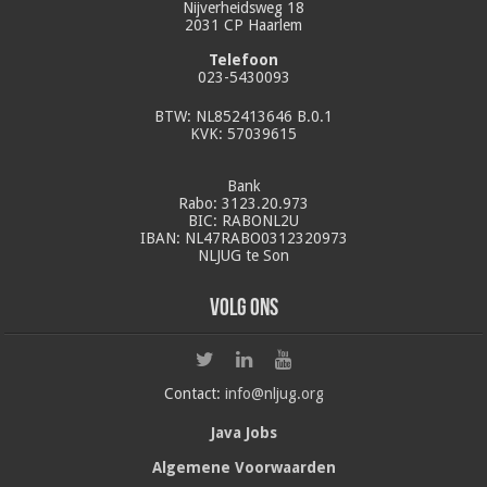
Nijverheidsweg 18
2031 CP Haarlem
Telefoon
023-5430093
BTW: NL852413646 B.0.1
KVK: 57039615
Bank
Rabo: 3123.20.973
BIC: RABONL2U
IBAN: NL47RABO0312320973
NLJUG te Son
Volg ons
Contact:
info@nljug.org
Java Jobs
Algemene Voorwaarden