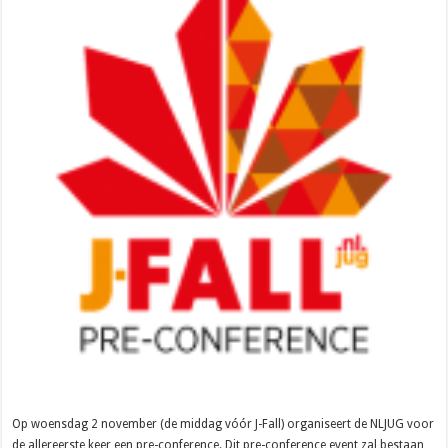
Op woensdag 2 november (de middag vóór J-Fall) organiseert de NLJUG voor
de allereerste keer een pre-conference. Dit pre-conference event zal bestaan