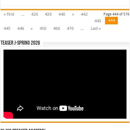
« First
...
420
430
440
«
442
Page 444 of 576
444
443
445
446
»
450
460
470
...
Last »
Teaser J-Spring 2026