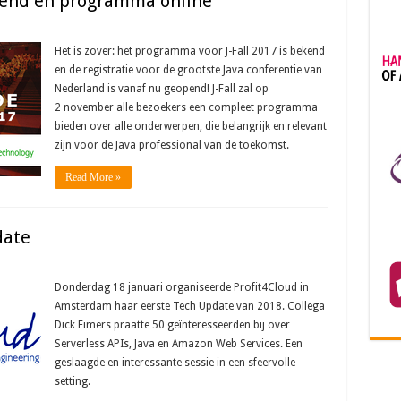
eopend en programma online
Het is zover: het programma voor J-Fall 2017 is bekend
en de registratie voor de grootste Java conferentie van
Nederland is vanaf nu geopend! J-Fall zal op
2 november alle bezoekers een compleet programma
bieden over alle onderwerpen, die belangrijk en relevant
zijn voor de Java professional van de toekomst.
Read More »
date
Donderdag 18 januari organiseerde Profit4Cloud in
Amsterdam haar eerste Tech Update van 2018. Collega
Dick Eimers praatte 50 geïnteresseerden bij over
Serverless APIs, Java en Amazon Web Services. Een
geslaagde en interessante sessie in een sfeervolle
setting.