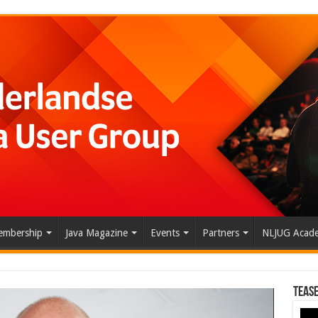
mbership
Java Magazine
Events
Partners
NLJUG Acad
Tease