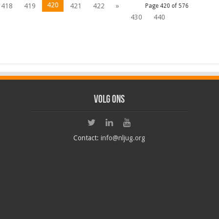
420
418
419
421
422
»
Page 420 of 576
430
440
Volg ons
Contact:
info@nljug.org