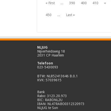
« First
...
390
400
410
«
450
...
Last »
NLJUG
Nijverheidsweg 18
2031 CP Haarlem
Telefoon
023-5430093
BTW: NL852413646 B.0.1
KVK: 57039615
Bank
Rabo: 3123.20.973
BIC: RABONL2U
IBAN: NL47RABO0312320973
NLJUG te Son