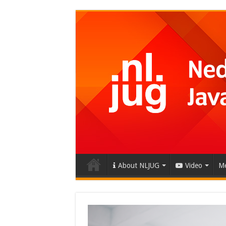
About NLJUG
Video
Me