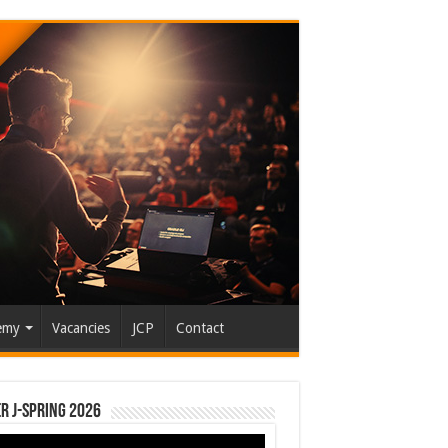
emy
Vacancies
JCP
Contact
r J-Spring 2026