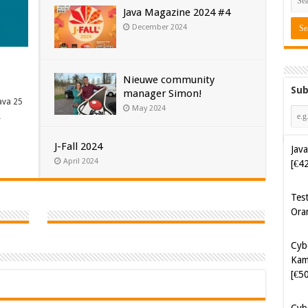
Java Magazine 2024 #4
December 2024
Nieuwe community
Sub
manager Simon!
ava 25
May 2024
…
J-Fall 2024
Java
April 2024
[€4
Tes
Ora
Cyb
Kam
[€5
Cyb