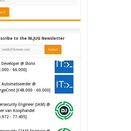
scribe to the NLJUG Newsletter
 Developer @ Ilionx
2.000 - 66.000]
t Automatiseerder @
ngeCrest [€48.000 - 60.000]
ersecurity Engineer (IAM) @
er van Koophandel
0.972 - 77.405]
ersecurity CIAM Engineer @