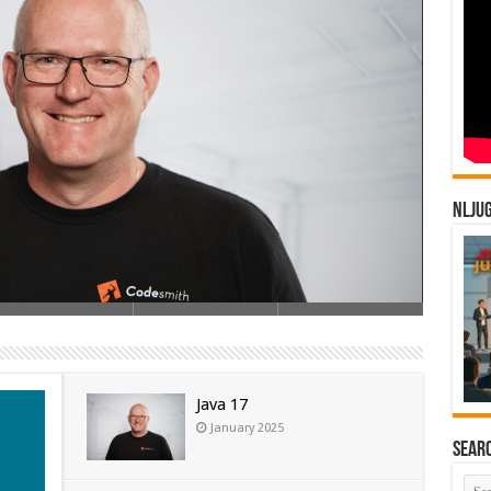
NLJU
21 Oracle heeft sinds Java SE 10 een 6 maanden …
Java 17
January 2025
Sear