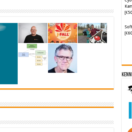
Kam
[€5
Soft
[€6
Kenn