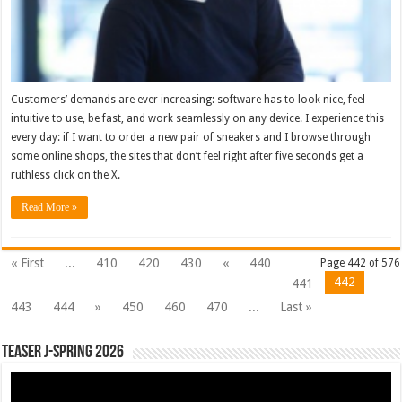
Customers’ demands are ever increasing: software has to look nice, feel
intuitive to use, be fast, and work seamlessly on any device. I experience this
every day: if I want to order a new pair of sneakers and I browse through
some online shops, the sites that don’t feel right after five seconds get a
ruthless click on the X.
Read More »
« First
...
410
420
430
«
440
Page 442 of 576
442
441
443
444
»
450
460
470
...
Last »
Teaser J-Spring 2026