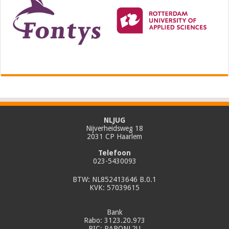
NLJUG
Nijverheidsweg 18
2031 CP Haarlem
Telefoon
023-5430093
BTW: NL852413646 B.0.1
KVK: 57039615
Bank
Rabo: 3123.20.973
BIC: RABONL2U