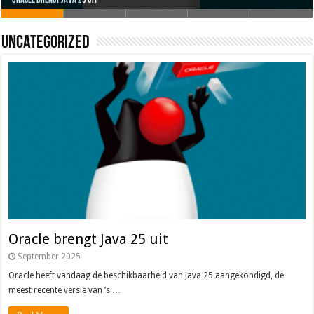
Oracle brengt Java 25 uit
Java 17
Java Magazine 2024 #4
Nieuwe community manager Simon!
J-Fall 2024
Uncategorized
Oracle brengt Java 25 uit
September 2025
Oracle heeft vandaag de beschikbaarheid van Java 25 aangekondigd, de
meest recente versie van ’s …