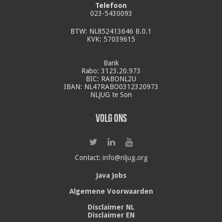
Telefoon
023-5430093
BTW: NL852413646 B.0.1
KVK: 57039615
Bank
Rabo: 3123.20.973
BIC: RABONL2U
IBAN: NL47RABO0312320973
NLJUG te Son
Volg ons
Contact:
info@nljug.org
Java Jobs
Algemene Voorwaarden
Disclaimer NL
Disclaimer EN