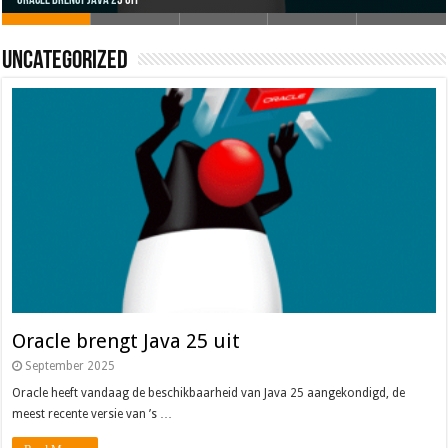
Oracle brengt Java 25 uit
Java 17
Java Magazine 2024 #4
Nieuwe community manager Simon!
J-Fall 2024
Uncategorized
Oracle brengt Java 25 uit
September 2025
Oracle heeft vandaag de beschikbaarheid van Java 25 aangekondigd, de
meest recente versie van ’s …