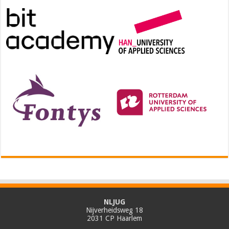
NLJUG
Nijverheidsweg 18
2031 CP Haarlem