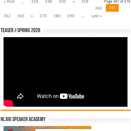
« First
...
330
340
350
«
359
Page 361 of 576
361
360
362
363
»
370
380
390
...
Last »
Teaser J-Spring 2026
NLJUG Speaker Academy