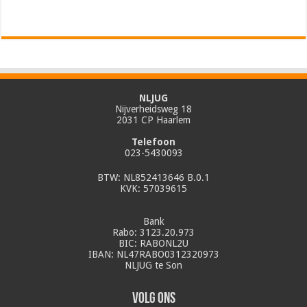
NLJUG
Nijverheidsweg 18
2031 CP Haarlem
Telefoon
023-5430093
BTW: NL852413646 B.0.1
KVK: 57039615
Bank
Rabo: 3123.20.973
BIC: RABONL2U
IBAN: NL47RABO0312320973
NLJUG te Son
Volg ons