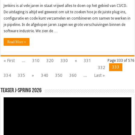
Jenkins is al vele jaren in staat vrijwel alles te doen op het gebied van CI/CD.
De uitdaging is altijd wel geweest om uit te zoeken hoe je de juiste plug-ins,
configuratie en code kunt verzamelen en combineren om samen te werken in
je pipeline. In de afgelopen jaren zagen we grote verschuivingen binnen de
software industrie. We zien de …
Read More »
« First
...
310
320
330
«
331
Page 333 of 576
333
332
334
335
»
340
350
360
...
Last »
Teaser J-Spring 2026