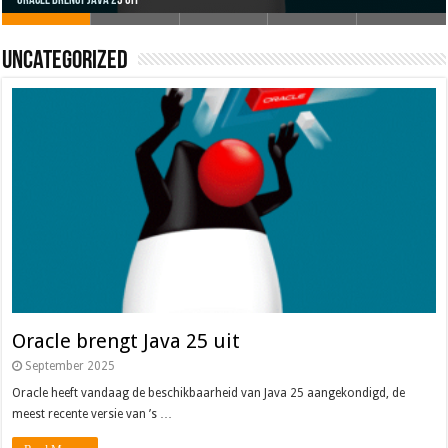
Oracle brengt Java 25 uit
Java 17
Java Magazine 2024 #4
Nieuwe community manager Simon!
J-Fall 2024
Uncategorized
Oracle brengt Java 25 uit
September 2025
Oracle heeft vandaag de beschikbaarheid van Java 25 aangekondigd, de
meest recente versie van ’s …