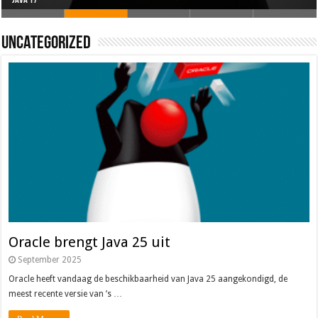
Oracle brengt Java 25 uit
Java 17
Java Magazine 2024 #4
Nieuwe community manager Simon!
J-Fall 2024
Uncategorized
Oracle brengt Java 25 uit
September 2025
Oracle heeft vandaag de beschikbaarheid van Java 25 aangekondigd, de
meest recente versie van ’s …