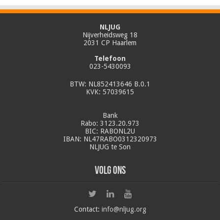
NLJUG
Nijverheidsweg 18
2031 CP Haarlem
Telefoon
023-5430093
BTW: NL852413646 B.0.1
KVK: 57039615
Bank
Rabo: 3123.20.973
BIC: RABONL2U
IBAN: NL47RABO0312320973
NLJUG te Son
Volg ons
Contact:
info@nljug.org