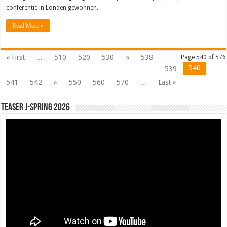
conferentie in Londen gewonnen.
Read More »
« First
...
510
520
530
«
538
Page 540 of 576
540
539
541
542
»
550
560
570
...
Last »
Teaser J-Spring 2026