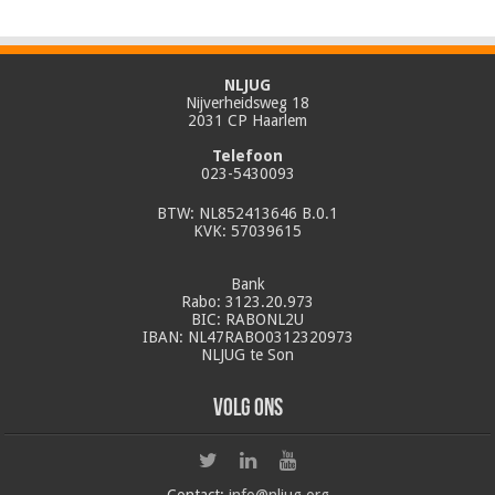
NLJUG
Nijverheidsweg 18
2031 CP Haarlem
Telefoon
023-5430093
BTW: NL852413646 B.0.1
KVK: 57039615
Bank
Rabo: 3123.20.973
BIC: RABONL2U
IBAN: NL47RABO0312320973
NLJUG te Son
Volg ons
Contact:
info@nljug.org