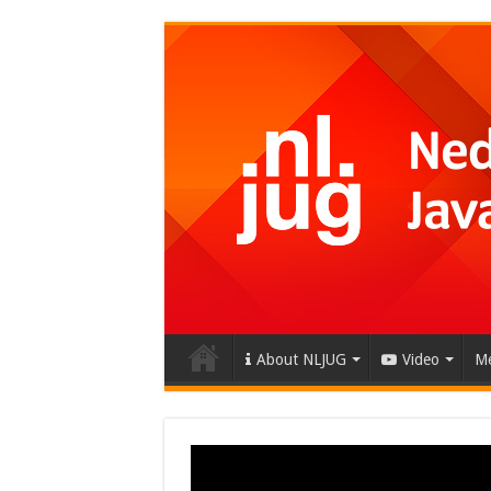
About NLJUG
Video
Me