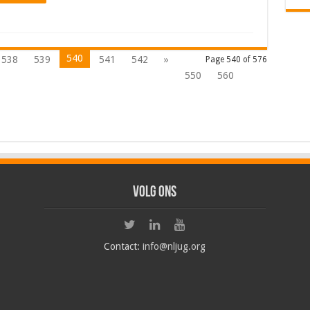
540
538
539
541
542
»
Page 540 of 576
550
560
Volg ons
Contact:
info@nljug.org