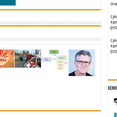
Kam
[€5
Cyb
Kam
[€5
Kenn