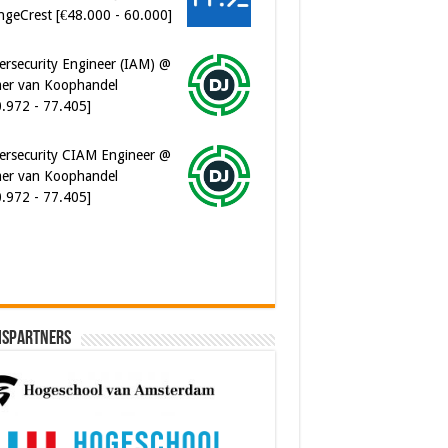
er van Koophandel
0.972 - 77.405]
ersecurity CIAM Engineer @
er van Koophandel
0.972 - 77.405]
ispartners