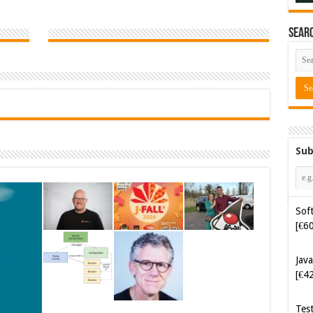
Sear
Sub
Soft
[€6
Java
[€4
Tes
Ora
Cyb