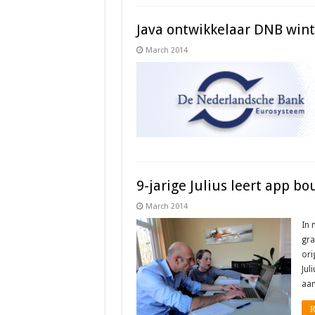
Java ontwikkelaar DNB wint
March 2014
9-jarige Julius leert app b
March 2014
In 
gra
ori
Jul
aan
R