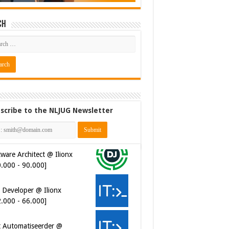
ch
scribe to the NLJUG Newsletter
ware Architect @ Ilionx
0.000 - 90.000]
 Developer @ Ilionx
2.000 - 66.000]
t Automatiseerder @
ngeCrest [€48.000 - 60.000]
ersecurity Engineer (IAM) @