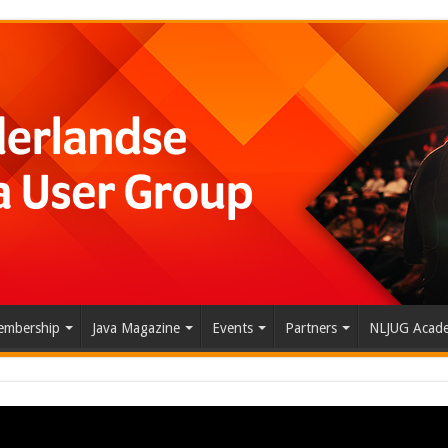
mbership
Java Magazine
Events
Partners
NLJUG Acad