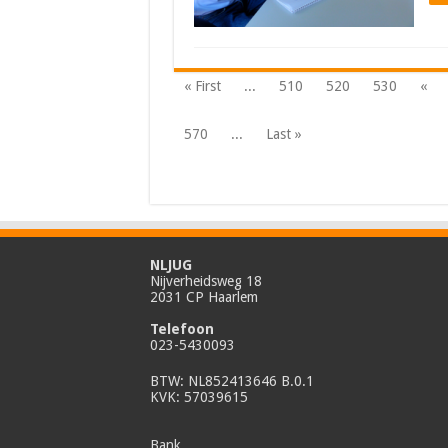
« First
...
510
520
530
«
570
...
Last »
NLJUG
Nijverheidsweg 18
2031 CP Haarlem
Telefoon
023-5430093
BTW: NL852413646 B.0.1
KVK: 57039615
Bank