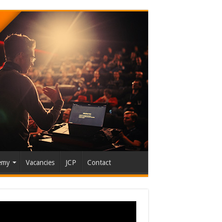
emy
Vacancies
JCP
Contact