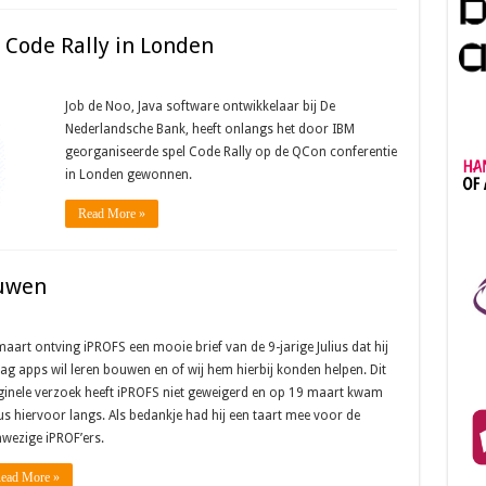
 Code Rally in Londen
Job de Noo, Java software ontwikkelaar bij De
Nederlandsche Bank, heeft onlangs het door IBM
georganiseerde spel Code Rally op de QCon conferentie
in Londen gewonnen.
Read More »
ouwen
maart ontving iPROFS een mooie brief van de 9-jarige Julius dat hij
ag apps wil leren bouwen en of wij hem hierbij konden helpen. Dit
ginele verzoek heeft iPROFS niet geweigerd en op 19 maart kwam
ius hiervoor langs. Als bedankje had hij een taart mee voor de
wezige iPROF’ers.
ead More »