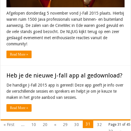
Afgelopen donderdag 5 november vond J-Fall 2015 plaats. Hierbij
waren ruim 1500 Java professionals vanuit binnen- en buitenland
aanwezig. De zalen van de CineMec in Ede waren goed gevuld en
de vele stands goed bezocht. De NLJUG kijkt terug op een zeer
geslaagd evenement met enthousiaste reacties vanuit de
community!
Read More »
Heb je de nieuwe J-fall app al gedownload?
De handige J-Fall 2015 app is gereed! Deze app geeft je info over
de verschillende sessies en sprekers en helpt je om je keuze te
maken in het grote aanbod van sessies.
Read More »
31
« First
...
10
20
«
29
30
32
Page 31 of 45