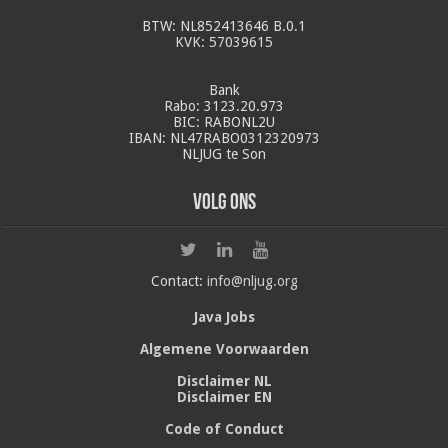
BTW: NL852413646 B.0.1
KVK: 57039615
Bank
Rabo: 3123.20.973
BIC: RABONL2U
IBAN: NL47RABO0312320973
NLJUG te Son
Volg ons
Contact:
info@nljug.org
Java Jobs
Algemene Voorwaarden
Disclaimer NL
Disclaimer EN
Code of Conduct