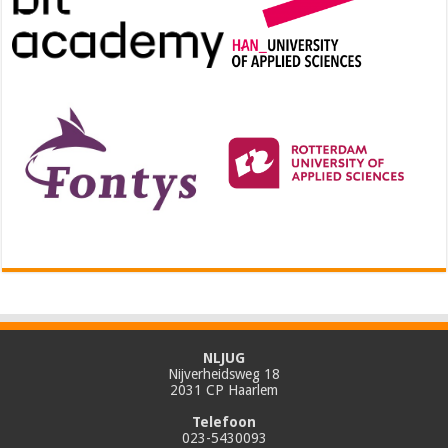
NLJUG
Nijverheidsweg 18
2031 CP Haarlem
Telefoon
023-5430093