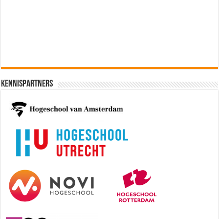
Software Architect @ Ilionx
[€60.000 - 90.000]
Kennispartners