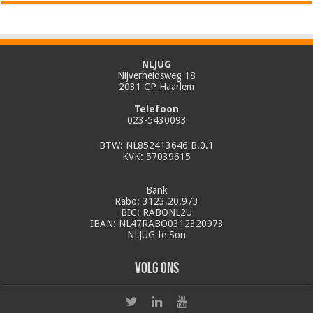
NLJUG
Nijverheidsweg 18
2031 CP Haarlem
Telefoon
023-5430093
BTW: NL852413646 B.0.1
KVK: 57039615
Bank
Rabo: 3123.20.973
BIC: RABONL2U
IBAN: NL47RABO0312320973
NLJUG te Son
Volg ons