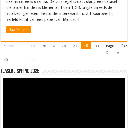
daar maar eens over na. De vuistregel is dat zolang een dataset
die onder handen is kleiner blijft dan 1 GB, single threads de
voorkeur genieten. Een ander interessant inzicht waarover hij
verteld komt van een paper van Microsoft.
Read More »
30
« First
...
10
20
«
28
29
31
Page 30 of 45
32
»
40
...
Last »
Teaser J-Spring 2026