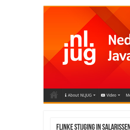
About NLJUG
Video
Me
Flinke stijging in salaris