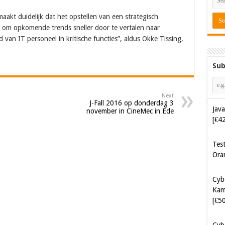
aakt duidelijk dat het opstellen van een strategisch
 om opkomende trends sneller door te vertalen naar
 van IT personeel in kritische functies”, aldus Okke Tissing,
Sub
Next
J-Fall 2016 op donderdag 3
Java
november in CineMec in Ede
[€4
Tes
Ora
Cyb
Kam
[€5
Cyb