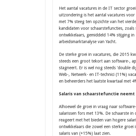
Het aantal vacatures in de IT sector groe
uitzondering is het aantal vacatures voor
met 7% steeg ten opzichte van het vierde
kandidaten voor schaarstefuncties, zoals
ontwikkelaars, gemiddeld 14% stijging in de
arbeidsmarktanalyse van Yacht.
De sterke groei in vacatures, die 2015 kwa
steeds een groot tekort aan software-, ap
stagneert. Er is wel nog steeds 'double d
Web-, Netwerk- en IT-technici (11%) vaca
en beheerders het laatste kwartaal met 
Salaris van schaarstefunctie neemt
Alhoewel de groei in vraag naar software-,
salarissen fors met 13%. De schaarste in 
reageert met het bieden van hogere salari
ontwikkelaars die zowel een sterke groei
salaris van (+15%) laat zien.