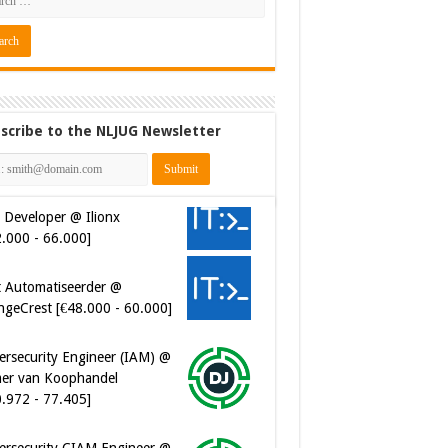
scribe to the NLJUG Newsletter
 Developer @ Ilionx
2.000 - 66.000]
t Automatiseerder @
ngeCrest [€48.000 - 60.000]
ersecurity Engineer (IAM) @
er van Koophandel
0.972 - 77.405]
ersecurity CIAM Engineer @