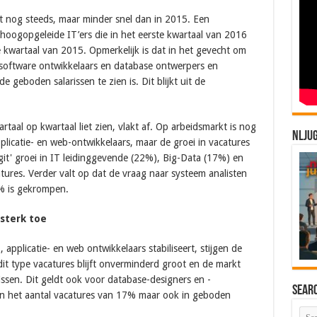
it nog steeds, maar minder snel dan in 2015. Een
 hoogopgeleide IT’ers die in het eerste kwartaal van 2016
 kwartaal van 2015. Opmerkelijk is dat in het gevecht om
 software ontwikkelaars en database ontwerpers en
 geboden salarissen te zien is. Dit blijkt uit de
rtaal op kwartaal liet zien, vlakt af. Op arbeidsmarkt is nog
NLJU
plicatie- en web-ontwikkelaars, maar de groei in vacatures
igit' groei in IT leidinggevende (22%), Big-Data (17%) en
tures. Verder valt op dat de vraag naar systeem analisten
4% is gekrompen.
 sterk toe
 applicatie- en web ontwikkelaars stabiliseert, stijgen de
dit type vacatures blijft onverminderd groot en de markt
ssen. Dit geldt ook voor database-designers en -
Sear
 in het aantal vacatures van 17% maar ook in geboden