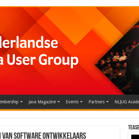
mbership
Java Magazine
Events
Partners
NLJUG Acad
Tease
sen van software ontwikkelaars