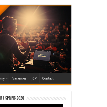
emy
Vacancies
JCP
Contact
r J-Spring 2026