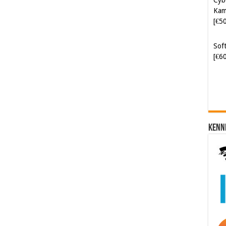
Kam
[€5
Soft
[€6
Kenn