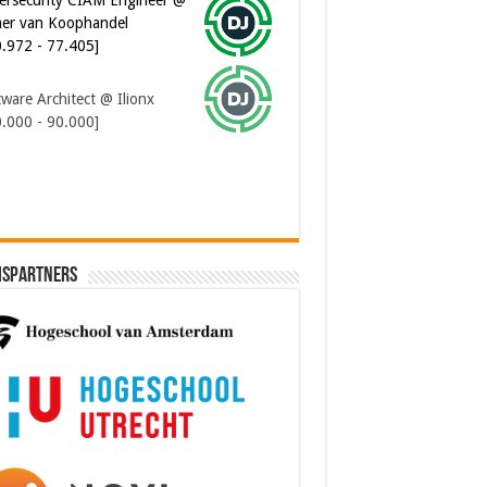
er van Koophandel
0.972 - 77.405]
ware Architect @ Ilionx
0.000 - 90.000]
ispartners