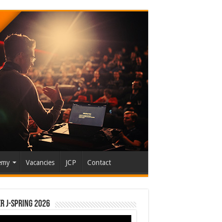
emy
Vacancies
JCP
Contact
r J-Spring 2026