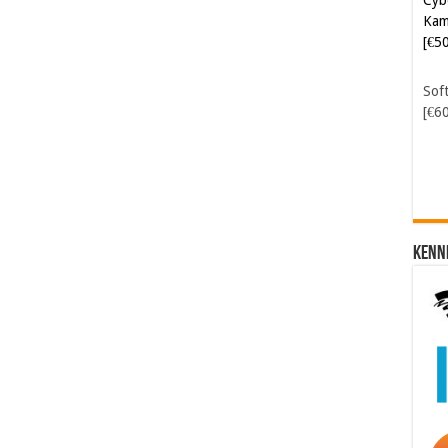
Kam
[€5
Soft
[€6
Kenn