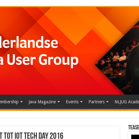
mbership
Java Magazine
Events
Partners
NLJUG Acad
Tease
t tot IoT Tech Day 2016