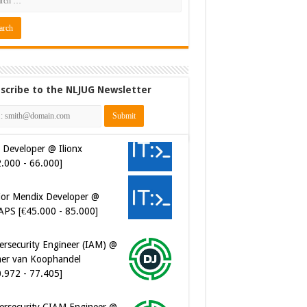
scribe to the NLJUG Newsletter
 Developer @ Ilionx
2.000 - 66.000]
ior Mendix Developer @
APS [€45.000 - 85.000]
ersecurity Engineer (IAM) @
er van Koophandel
0.972 - 77.405]
ersecurity CIAM Engineer @