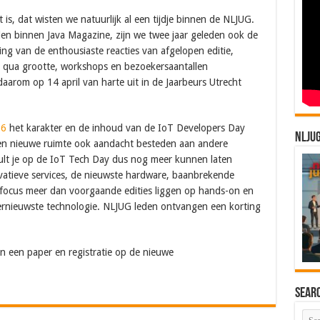
is, dat wisten we natuurlijk al een tijdje binnen de NLJUG.
en binnen Java Magazine, zijn we twee jaar geleden ook de
ng van de enthousiaste reacties van afgelopen editie,
t qua grootte, workshops en bezoekersaantallen
aarom op 14 april van harte uit in de Jaarbeurs Utrecht
16
het karakter en de inhoud van de IoT Developers Day
NLJU
een nieuwe ruimte ook aandacht besteden aan andere
zult je op de IoT Tech Day dus nog meer kunnen laten
nnovatieve services, de nieuwste hardware, baanbrekende
e focus meer dan voorgaande edities liggen op hands-on en
llernieuwste technologie. NLJUG leden ontvangen een korting
an een paper en registratie op de nieuwe
Sear