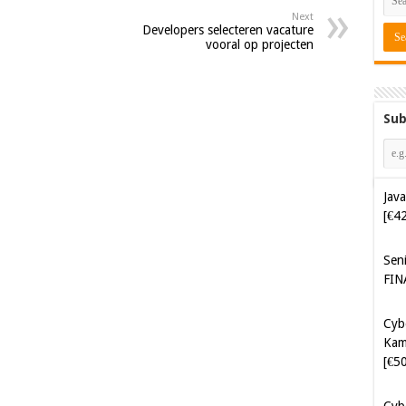
Next
Developers selecteren vacature
vooral op projecten
Sub
Java
[€4
Sen
FIN
Cyb
Kam
[€5
Cyb