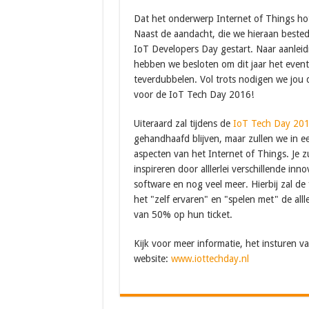
Dat het onderwerp Internet of Things hot 
Naast de aandacht, die we hieraan bested
IoT Developers Day gestart. Naar aanleidi
hebben we besloten om dit jaar het even
teverdubbelen. Vol trots nodigen we jou d
voor de IoT Tech Day 2016!
Uiteraard zal tijdens de
IoT Tech Day 20
gehandhaafd blijven, maar zullen we in 
aspecten van het Internet of Things. Je 
inspireren door alllerlei verschillende i
software en nog veel meer. Hierbij zal d
het "zelf ervaren" en "spelen met" de al
van 50% op hun ticket.
Kijk voor meer informatie, het insturen v
website:
www.iottechday.nl