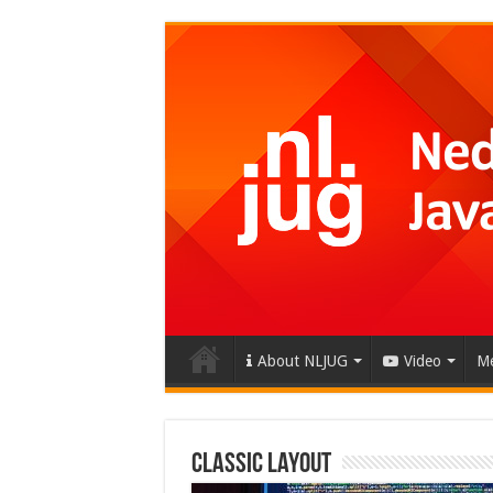
About NLJUG
Video
Me
Classic Layout