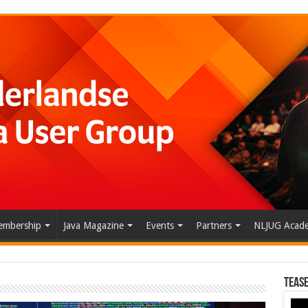
mbership
Java Magazine
Events
Partners
NLJUG Acad
Tease