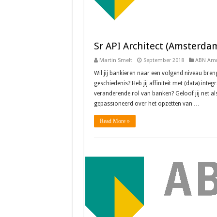
Sr API Architect (Amsterda
Martin Smelt
September 2018
ABN Am
Wil jij bankieren naar een volgend niveau breng
geschiedenis? Heb jij affiniteit met (data) integ
veranderende rol van banken? Geloof jij net al
gepassioneerd over het opzetten van …
Read More »