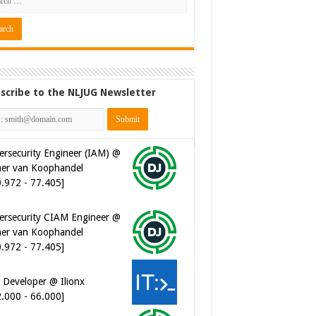
ersecurity Engineer (IAM) @
scribe to the NLJUG Newsletter
er van Koophandel
0.972 - 77.405]
ersecurity CIAM Engineer @
er van Koophandel
0.972 - 77.405]
 Developer @ Ilionx
2.000 - 66.000]
ware Architect @ Ilionx
0.000 - 90.000]