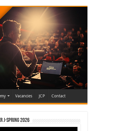
emy
Vacancies
JCP
Contact
r J-Spring 2026