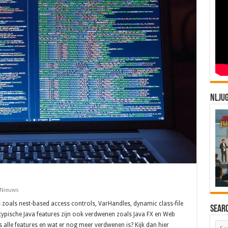
NLJU
Nieuws
es zoals nest-based access controls, VarHandles, dynamic class-file
Sear
ypische Java features zijn ook verdwenen zoals Java FX en Web
s alle features en wat er nog meer verdwenen is? Kijk dan hier