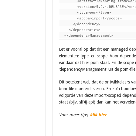
        <artifactId>spring-framework
        <version>5.2.4.RELEASE</vers
        <type>pom</type>

        <scope>import</scope>

      </dependency>

    </dependencies>

  </dependencyManagement>
Let er vooral op dat dit een managed depe
elementen: type en scope. Voor dependencie
vandaar dat hier pom staat. En de scope m
‘dependencyManagement’ uit de pom-fil
Dit betekent wel, dat de ontwikkelaars va
bom-file moeten leveren. En zo’n bom beva
volgorde van deze import-scoped dependen
staat (bijv. slf4j-api) dan kan het vervel
Voor meer tips,
klik hier
.