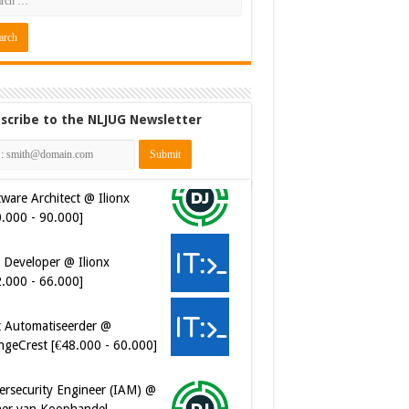
scribe to the NLJUG Newsletter
ware Architect @ Ilionx
0.000 - 90.000]
 Developer @ Ilionx
2.000 - 66.000]
t Automatiseerder @
ngeCrest [€48.000 - 60.000]
ersecurity Engineer (IAM) @
er van Koophandel