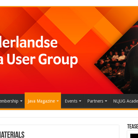
mbership
Java Magazine
Events
Partners
NLJUG Acad
Tease
Materials