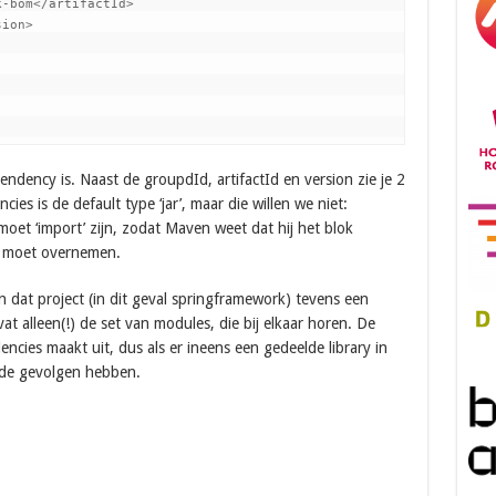
-bom</artifactId>

ion>

ndency is. Naast de groupdId, artifactId en version zie je 2
s is de default type ‘jar’, maar die willen we niet:
oet ‘import’ zijn, zodat Maven weet dat hij het blok
e moet overnemen.
n dat project (in dit geval springframework) tevens een
t alleen(!) de set van modules, die bij elkaar horen. De
cies maakt uit, dus als er ineens een gedeelde library in
ende gevolgen hebben.