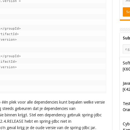
.version >

</groupId>

tifactId>

Sub
version>

</groupId>

ifactId>

Soft
version>

[€6
Java
[€4
p één plek voor alle dependencies kunt bepalen welke versie
Tes
og steeds gebeuren dat je dependencies van
Ora
e binnen krijgt. Stel een dependency gebruik spring-jdbc
 5.2.4.RELEASE hebt en spring-jdbc niet in
Cyb
 geval krijg je de oude versie van de spring-jdbc jar.
Kam