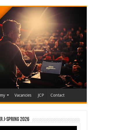
emy
Vacancies
JCP
Contact
r J-Spring 2026