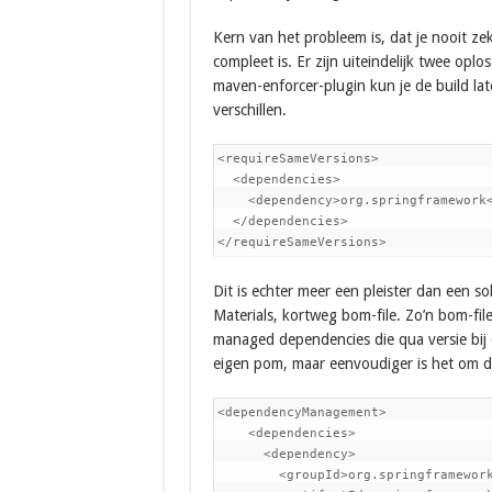
Kern van het probleem is, dat je nooit z
compleet is. Er zijn uiteindelijk twee op
maven-enforcer-plugin kun je de build la
verschillen.
<requireSameVersions>

  <dependencies>

    <dependency>org.springframework<
  </dependencies>

</requireSameVersions>
Dit is echter meer een pleister dan een so
Materials, kortweg bom-file. Zo’n bom-fil
managed dependencies die qua versie bij e
eigen pom, maar eenvoudiger is het om de
<dependencyManagement>

    <dependencies>

      <dependency>

        <groupId>org.springframework