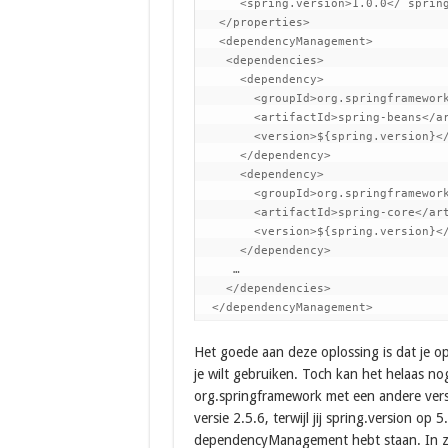
      <spring.version>1.0.0</ spring
   </properties>

   <dependencyManagement>

    <dependencies>

      <dependency>

        <groupId>org.springframework
        <artifactId>spring-beans</ar
        <version>${spring.version}</
      </dependency>

      <dependency>

        <groupId>org.springframework
        <artifactId>spring-core</art
        <version>${spring.version}</
      </dependency>

     …

    </dependencies>

  </dependencyManagement>
Het goede aan deze oplossing is dat je o
je wilt gebruiken. Toch kan het helaas n
org.springframework met een andere versi
versie 2.5.6, terwijl jij spring.version op
dependencyManagement hebt staan. In zo’n