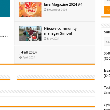
Java Magazine 2024 #4
December 2024
Nieuwe community
Sub
manager Simon!
ava 25
May 2024
…
Soft
J-Fall 2024
[€6
April 2024
Java
[€4
Tes
Ora
Cyb
Kam