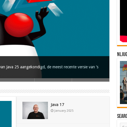
NLJU
an Java 25 aangekondigd, de meest recente versie van ’s
Java 17
January 2025
Sear