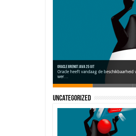
Oracle brengt Java 25 uit
Nieuwe community manager Simon!
Oracle heeft vandaag de beschikbaarheid v
Java 17
Java Magazine 2024 #4
J-Fall 2024
wer…
Uncategorized