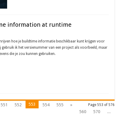
me information at runtime
chrijven hoe je buildtime informatie beschikbaar kunt krijgen voor
bij gebruik ik het versienummer van een project als voorbeeld, maar
gevens die je zou kunnen gebruiken.
553
551
552
554
555
»
Page 553 of 576
560
570
...