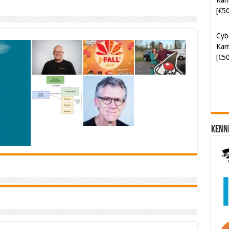
[€5
Cyb
Kam
[€5
Kenn