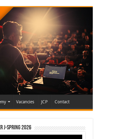
emy
Vacancies
JCP
Contact
r J-Spring 2026