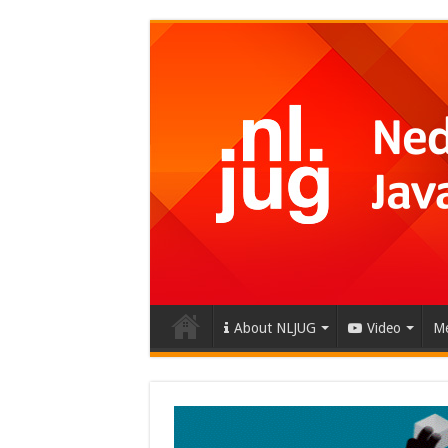
About NLJUG
Video
Me