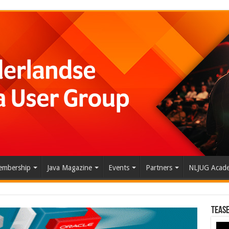
mbership
Java Magazine
Events
Partners
NLJUG Acad
Tease