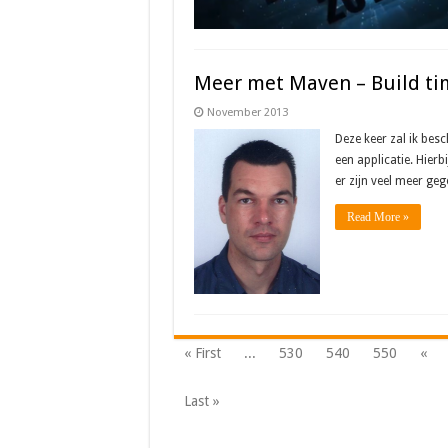
Meer met Maven – Build ti
November 2013
Deze keer zal ik bes
een applicatie. Hier
er zijn veel meer ge
Read More »
« First
...
530
540
550
«
Last »