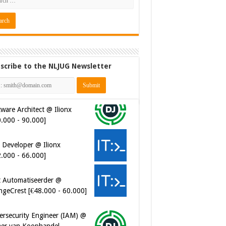
scribe to the NLJUG Newsletter
ware Architect @ Ilionx
0.000 - 90.000]
 Developer @ Ilionx
2.000 - 66.000]
t Automatiseerder @
ngeCrest [€48.000 - 60.000]
ersecurity Engineer (IAM) @
er van Koophandel