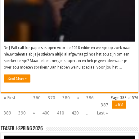
De J-Fall call for papers is open voor de 2018 editie en we zijn op zoek naar
nieuw talent! Heb je je stiekem altijd al afgevraagd hoe het zou zijn om een
spreker te zijn? Maar je bent nergens expert in en heb je geen idee waar je
over zou moeten spreken? Dan hebben we nu speciaal voor jou het …
Read More »
« First
...
360
370
380
«
386
Page 388 of 576
388
387
389
390
»
400
410
420
...
Last »
Teaser J-Spring 2026