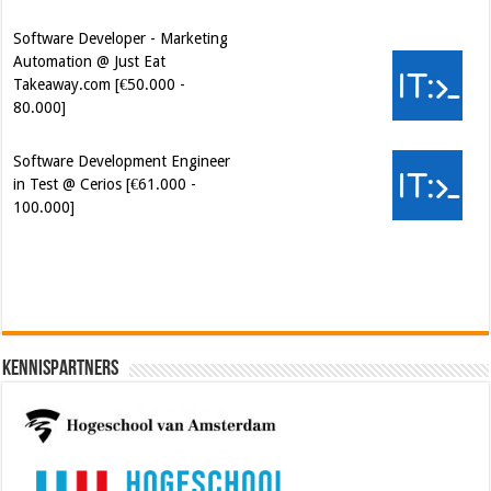
Software Developer - Marketing
Automation @ Just Eat
Takeaway.com [€50.000 -
80.000]
Software Development Engineer
in Test @ Cerios [€61.000 -
100.000]
Cybersecurity Engineer (IAM) @
Kamer van Koophandel
[€50.972 - 77.405]
Kennispartners