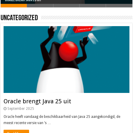
Uncategorized
Oracle brengt Java 25 uit
Java 17
Java Magazine 2024 #4
Nieuwe community manager Simon!
J-Fall 2024
Oracle brengt Java 25 uit
September 2025
Oracle heeft vandaag de beschikbaarheid van Java 25 aangekondigd, de
meest recente versie van ’s …