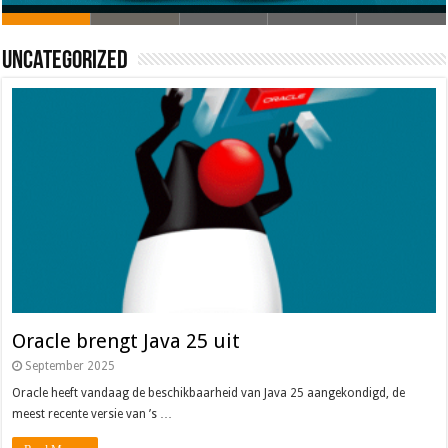
Oracle brengt Java 25 uit
Java 17
Java Magazine 2024 #4
Nieuwe community manager Simon!
J-Fall 2024
Uncategorized
Oracle brengt Java 25 uit
September 2025
Oracle heeft vandaag de beschikbaarheid van Java 25 aangekondigd, de
meest recente versie van ’s …