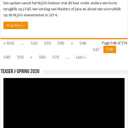
Een update vanuit het NLJUG bestuur met dit keer onder andere een korte
terugblik op J-Fall, een verslag van Masters of Java en alvast een vooruitblik
op de NLJUG evenementen in 2014.
Read More »
« First
...
520
530
540
«
546
Page 548 of 576
548
547
549
550
»
560
570
...
Last »
Teaser J-Spring 2026