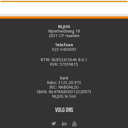
NLJUG
Nijverheidsweg 18
2031 CP Haarlem
Telefoon
023-5430093
BTW: NL852413646 B.0.1
KVK: 57039615
Bank
Rabo: 3123.20.973
BIC: RABONL2U
IBAN: NL47RABO0312320973
NLJUG te Son
Volg ons