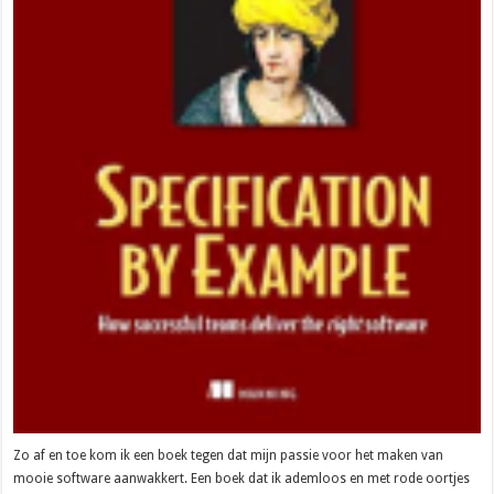
Zo af en toe kom ik een boek tegen dat mijn passie voor het maken van
mooie software aanwakkert. Een boek dat ik ademloos en met rode oortjes