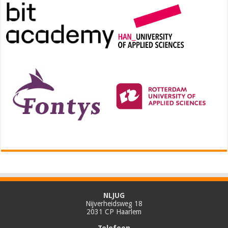
NLJUG
Nijverheidsweg 18
2031 CP Haarlem
Telefoon