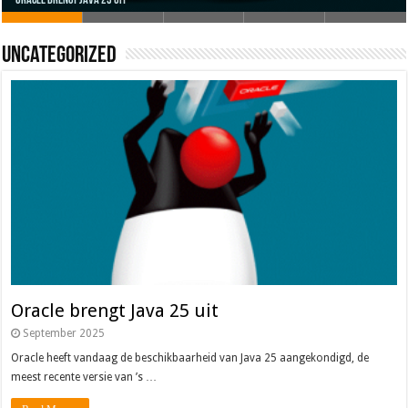
Oracle brengt Java 25 uit
Java 17
Java Magazine 2024 #4
Nieuwe community manager Simon!
J-Fall 2024
Uncategorized
Oracle brengt Java 25 uit
September 2025
Oracle heeft vandaag de beschikbaarheid van Java 25 aangekondigd, de
meest recente versie van ’s …