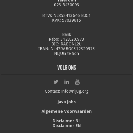
023-5430093
BTW: NL852413646 B.0.1
KVK: 57039615
Bank
Rabo: 3123.20.973
BIC: RABONL2U
IBAN: NL47RABO0312320973
NLJUG te Son
Volg ons
Contact:
info@nljug.org
Java Jobs
Algemene Voorwaarden
Disclaimer NL
Disclaimer EN