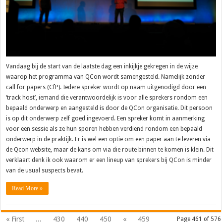
Vandaag bij de start van de laatste dag een inkijkje gekregen in de wijze
waarop het programma van QCon wordt samengesteld. Namelijk zonder
call for papers (CfP). Iedere spreker wordt op naam uitgenodigd door een
‘track host’, iemand die verantwoordelijk is voor alle sprekers rondom een
bepaald onderwerp en aangesteld is door de QCon organisatie. Dit persoon
is op dit onderwerp zelf goed ingevoerd. Een spreker komt in aanmerking
voor een sessie als ze hun sporen hebben verdiend rondom een bepaald
onderwerp in de praktijk. Er is wel een optie om een paper aan te leveren via
de Qcon website, maar de kans om via die route binnen te komen is klein. Dit
verklaart denk ik ook waarom er een lineup van sprekers bij QCon is minder
van de usual suspects bevat.
Read More »
« First
...
430
440
450
«
459
Page 461 of 576