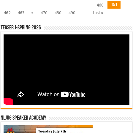
461
460
462
463
»
470
480
490
...
Last »
Teaser J-Spring 2026
NLJUG Speaker Academy