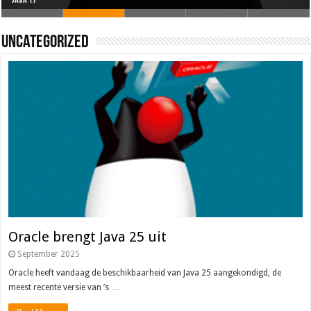
Oracle brengt Java 25 uit
Java 17
Java Magazine 2024 #4
Nieuwe community manager Simon!
J-Fall 2024
Uncategorized
Oracle brengt Java 25 uit
September 2025
Oracle heeft vandaag de beschikbaarheid van Java 25 aangekondigd, de
meest recente versie van ’s …