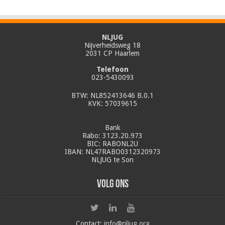
NLJUG
Nijverheidsweg 18
2031 CP Haarlem
Telefoon
023-5430093
BTW: NL852413646 B.0.1
KVK: 57039615
Bank
Rabo: 3123.20.973
BIC: RABONL2U
IBAN: NL47RABO0312320973
NLJUG te Son
Volg ons
Contact:
info@nljug.org