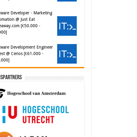
omation @ Just Eat
eaway.com [€50.000 -
000]
tware Development Engineer
est @ Cerios [€61.000 -
.000]
ispartners