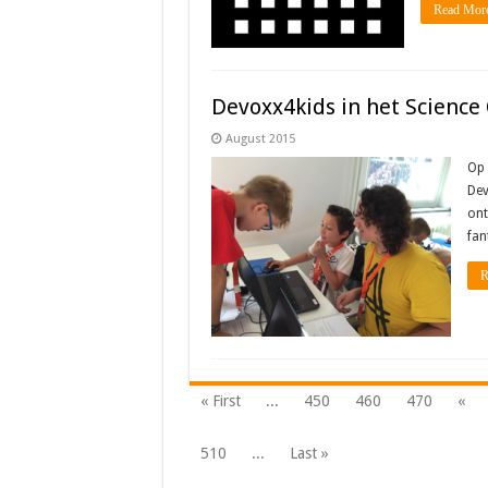
Read Mor
Devoxx4kids in het Science 
August 2015
Op 
Dev
ont
fan
R
« First
...
450
460
470
«
510
...
Last »