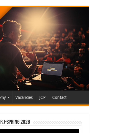
emy
Vacancies
JCP
Contact
r J-Spring 2026