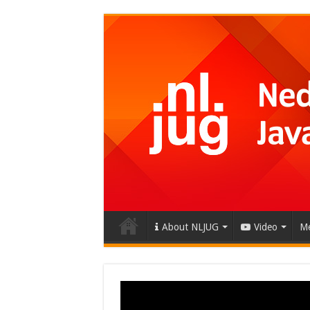
About NLJUG
Video
Me