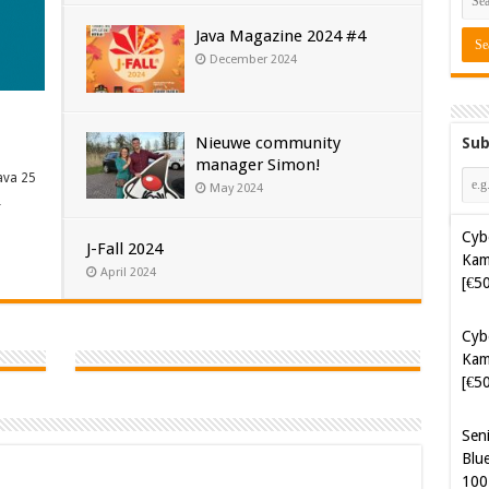
Java Magazine 2024 #4
December 2024
Nieuwe community
Sub
manager Simon!
Cyb
ava 25
May 2024
Kam
…
[€5
J-Fall 2024
Cyb
April 2024
Kam
[€5
Sen
Blue
100
Sof