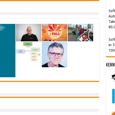
Aut
Tak
80.
Sof
in T
100
Kenn