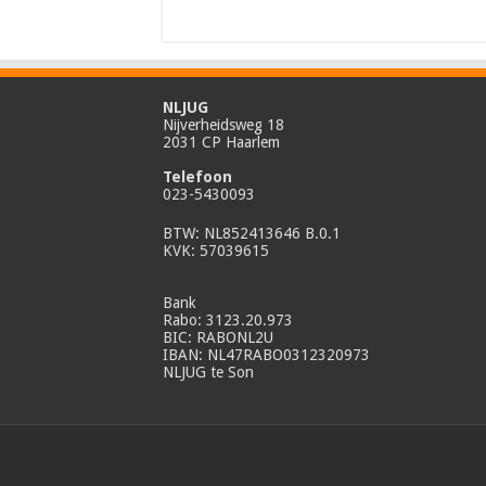
NLJUG
Nijverheidsweg 18
2031 CP Haarlem
Telefoon
023-5430093
BTW: NL852413646 B.0.1
KVK: 57039615
Bank
Rabo: 3123.20.973
BIC: RABONL2U
IBAN: NL47RABO0312320973
NLJUG te Son