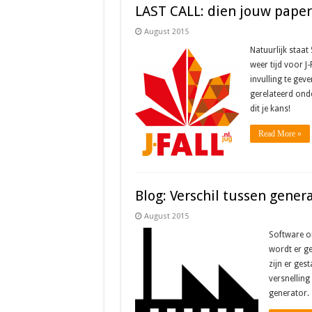
LAST CALL: dien jouw paper 
August 2015
Natuurlijk staat
weer tijd voor J
invulling te geve
gerelateerd onde
dit je kans!
Read More »
Blog: Verschil tussen gener
August 2015
Software on
wordt er ge
zijn er gest
versnellin
generator.