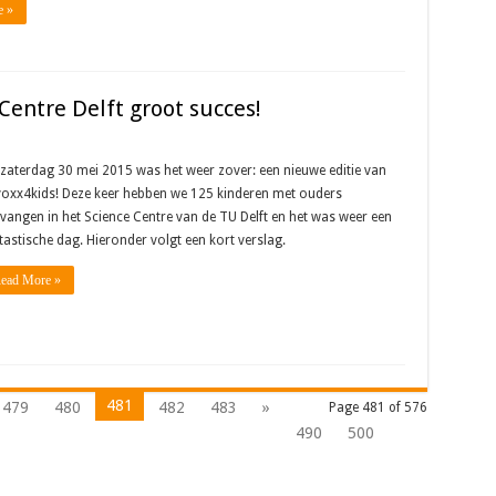
e »
Centre Delft groot succes!
zaterdag 30 mei 2015 was het weer zover: een nieuwe editie van
oxx4kids! Deze keer hebben we 125 kinderen met ouders
vangen in het Science Centre van de TU Delft en het was weer een
tastische dag. Hieronder volgt een kort verslag.
ead More »
481
479
480
482
483
»
Page 481 of 576
490
500