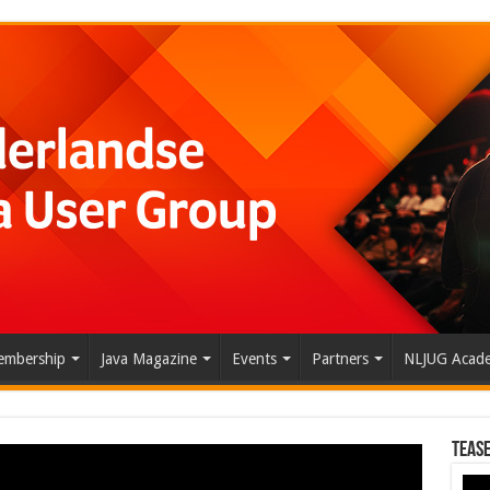
mbership
Java Magazine
Events
Partners
NLJUG Acad
Tease