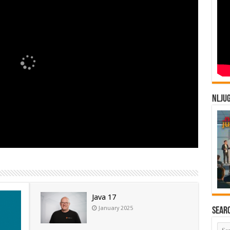
NLJU
Java 17
January 2025
Sear