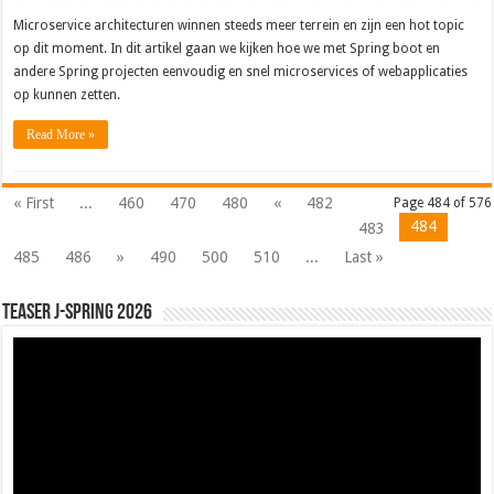
Microservice architecturen winnen steeds meer terrein en zijn een hot topic
op dit moment. In dit artikel gaan we kijken hoe we met Spring boot en
andere Spring projecten eenvoudig en snel microservices of webapplicaties
op kunnen zetten.
Read More »
« First
...
460
470
480
«
482
Page 484 of 576
484
483
485
486
»
490
500
510
...
Last »
Teaser J-Spring 2026