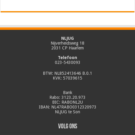
NLJUG
Nijverheidsweg 18
2031 CP Haarlem
Telefoon
023-5430093
BTW: NL852413646 B.0.1
KVK: 57039615
Bank
Rabo: 3123.20.973
BIC: RABONL2U
IBAN: NL47RABO0312320973
NLJUG te Son
Volg ons