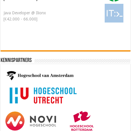
Java Developer @ Ilionx
[€42.000 - 66.000]
Kennispartners