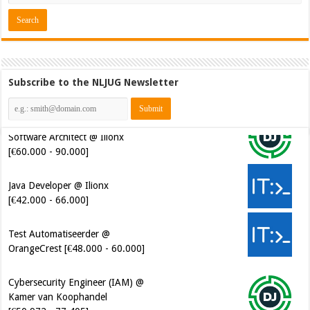
Subscribe to the NLJUG Newsletter
Java Developer @ Ilionx
[€42.000 - 66.000]
Test Automatiseerder @
OrangeCrest [€48.000 - 60.000]
Cybersecurity Engineer (IAM) @
Kamer van Koophandel
[€50.972 - 77.405]
Cybersecurity CIAM Engineer @