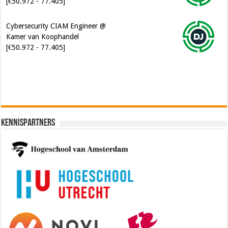
Kamer van Koophandel
[€50.972 - 77.405]
Software Architect @ Ilionx
[€60.000 - 90.000]
Kennispartners