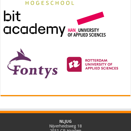
NLJUG
Nijverheidsweg 18
2031 CP Haarlem