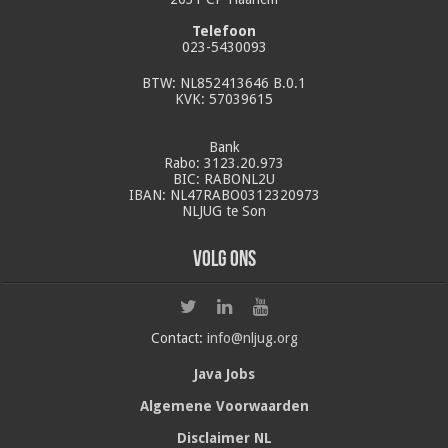
Telefoon
023-5430093
BTW: NL852413646 B.0.1
KVK: 57039615
Bank
Rabo: 3123.20.973
BIC: RABONL2U
IBAN: NL47RABO0312320973
NLJUG te Son
Volg ons
Contact:
info@nljug.org
Java Jobs
Algemene Voorwaarden
Disclaimer NL