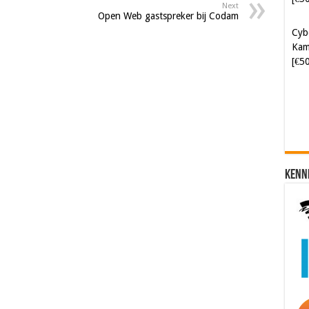
Next
Kam
Open Web gastspreker bij Codam
[€5
Soft
[€6
Kenn