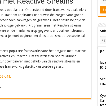
n met Reactive Streams
eeds populairder. Ondersteund door frameworks zoals Akka
e in staat om applicaties te bouwen die zorgen voor goede
oeveelheden aanvragen en gegevens. Deze sessie helpt je de
chnologie gebruikt. Programmeren met Reactive streams
ftware en de manier waarop gegevens er doorheen stromen.
Sub
et waar je moet beginnen en dit is precies wat deze sessie zal
e meest populaire frameworks voor het omgaan met Reactive
Java
ctiveX en Reactor. Tim zal laten zien hoe ze kunnen
[€4
e kunt combineren met behulp van de reactive streams en
deze frameworks gebruikt kan worden getest.
Sen
FIN
QE-u1lk
Cyb
.
Kam
[€5
Cyb