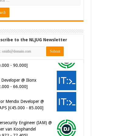
scribe to the NLJUG Newsletter
 Developer @ Ilionx
2.000 - 66.000]
ior Mendix Developer @
APS [€45.000 - 85.000]
ersecurity Engineer (IAM) @
er van Koophandel
0.972 - 77.405]
ersecurity CIAM Engineer @