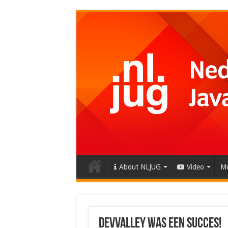
About NLJUG
Video
Me
Devvalley was een succes!