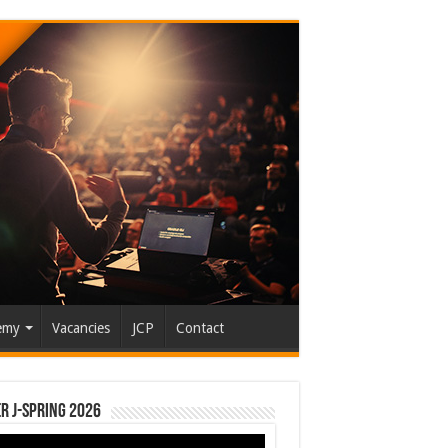
emy
Vacancies
JCP
Contact
r J-Spring 2026