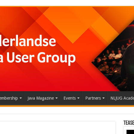
mbership
Java Magazine
Events
Partners
NLJUG Acad
Tease