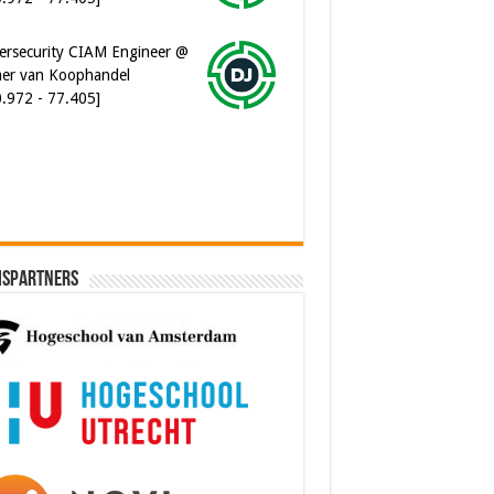
er van Koophandel
0.972 - 77.405]
ware Architect @ Ilionx
0.000 - 90.000]
ispartners