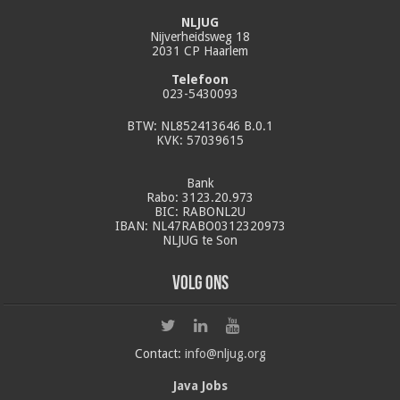
NLJUG
Nijverheidsweg 18
2031 CP Haarlem
Telefoon
023-5430093
BTW: NL852413646 B.0.1
KVK: 57039615
Bank
Rabo: 3123.20.973
BIC: RABONL2U
IBAN: NL47RABO0312320973
NLJUG te Son
Volg ons
Contact:
info@nljug.org
Java Jobs