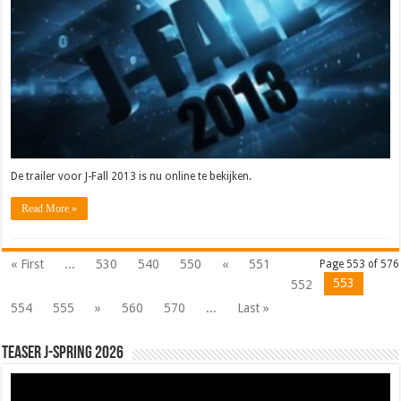
De trailer voor J-Fall 2013 is nu online te bekijken.
Read More »
« First
...
530
540
550
«
551
Page 553 of 576
553
552
554
555
»
560
570
...
Last »
Teaser J-Spring 2026