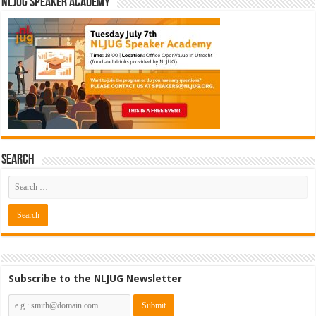
NLJUG Speaker Academy
Search
Cybersecurity Engineer (IAM) @
Subscribe to the NLJUG Newsletter
Kamer van Koophandel
[€50.972 - 77.405]