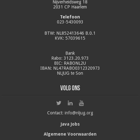
Nijverheidsweg 18
2031 CP Haarlem
Telefoon
023-5430093
BTW: NL852413646 B.0.1
KVK: 57039615
Bank
Rabo: 3123.20.973
BIC: RABONL2U
IBAN: NL47RABO0312320973
NLJUG te Son
Volg ons
Contact:
info@nljug.org
Java Jobs
Algemene Voorwaarden