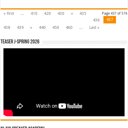
« First
...
410
420
430
«
435
Page 437 of 576
437
436
438
439
»
440
450
460
...
Last »
Teaser J-Spring 2026