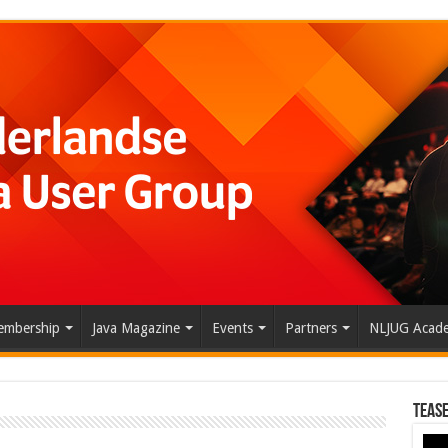
mbership
Java Magazine
Events
Partners
NLJUG Acad
Tease