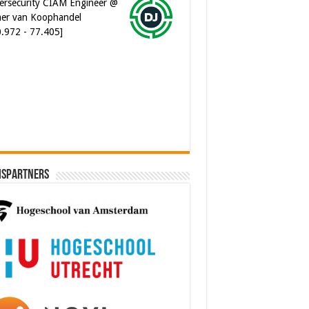
er van Koophandel
0.972 - 77.405]
ware Architect @ Ilionx
0.000 - 90.000]
ispartners