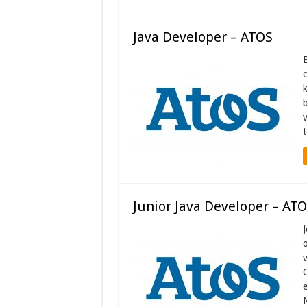
Java Developer – ATOS
B
c
k
b
v
t
Junior Java Developer – AT
J
v
O
e
N