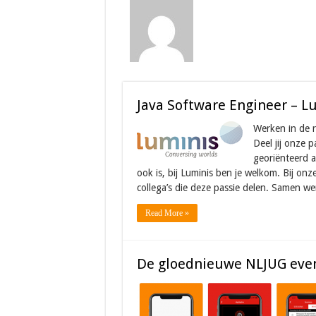
Java Software Engineer – L
Werken in de 
Deel jij onze 
georiënteerd al
ook is, bij Luminis ben je welkom. Bij onz
collega’s die deze passie delen. Samen w
Read More »
De gloednieuwe NLJUG even