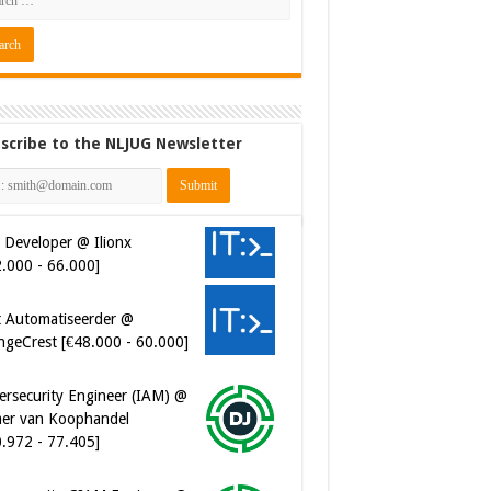
scribe to the NLJUG Newsletter
 Developer @ Ilionx
2.000 - 66.000]
t Automatiseerder @
ngeCrest [€48.000 - 60.000]
ersecurity Engineer (IAM) @
er van Koophandel
0.972 - 77.405]
ersecurity CIAM Engineer @