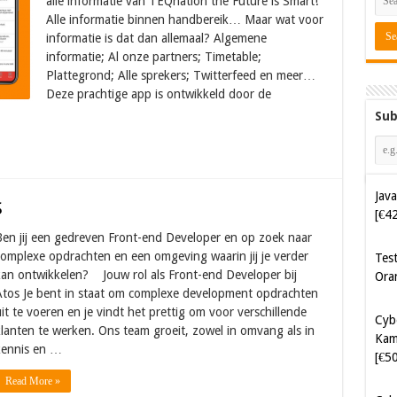
alle informatie van TEQnation the Future is Smart!
Alle informatie binnen handbereik… Maar wat voor
informatie is dat dan allemaal? Algemene
informatie; Al onze partners; Timetable;
Plattegrond; Alle sprekers; Twitterfeed en meer…
Deze prachtige app is ontwikkeld door de
Sub
Java
S
[€4
en jij een gedreven Front-end Developer en op zoek naar
Tes
omplexe opdrachten en een omgeving waarin jij je verder
Ora
an ontwikkelen? Jouw rol als Front-end Developer bij
Atos Je bent in staat om complexe development opdrachten
it te voeren en je vindt het prettig om voor verschillende
Cyb
lanten te werken. Ons team groeit, zowel in omvang als in
Kam
kennis en …
[€5
Read More »
Cyb