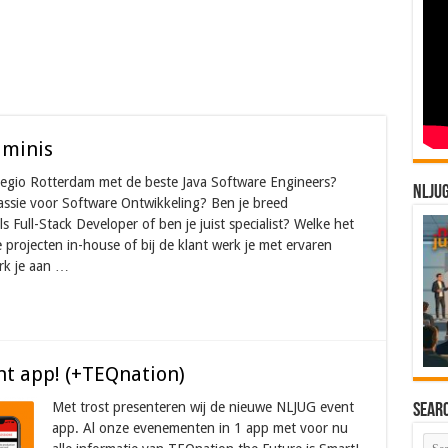
uminis
regio Rotterdam met de beste Java Software Engineers?
NLJU
passie voor Software Ontwikkeling? Ben je breed
s Full-Stack Developer of ben je juist specialist? Welke het
e projecten in-house of bij de klant werk je met ervaren
erk je aan …
t app! (+TEQnation)
Met trost presenteren wij de nieuwe NLJUG event
Sear
app. Al onze evenementen in 1 app met voor nu