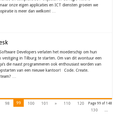
ar onze eigen applicaties en ICT diensten groeien we
nspiratie is meer dan welkom! …
esk
 Software Developers verlaten het moederschip om hun
vestiging in Tilburg te starten. Om van dit avontuur een
ega’s die naast programmeren ook enthousiast worden van
t opstarten van een nieuwe kantoor! Code. Create.
s team? …
99
98
100
101
»
110
120
Page 99 of 148
130
...