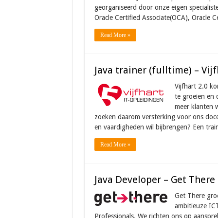
georganiseerd door onze eigen specialist
Oracle Certified Associate(OCA), Oracle C
Read More »
Java trainer (fulltime) – Vij
Vijfhart 2.0 k
te groeien en 
meer klanten w
zoeken daarom versterking voor ons docent
en vaardigheden wil bijbrengen? Een trai
Read More »
Java Developer – Get There
Get There groe
ambitieuze ICT
Professionals. We richten ons op aanspre