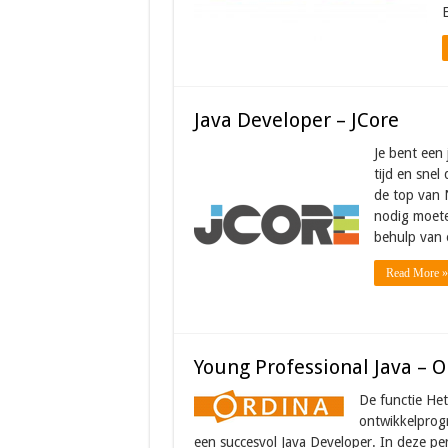
Java Developer – JCore
Je bent een 
tijd en snel
de top van 
nodig moete
behulp van 
Read More »
Young Professional Java – O
De functie Het
ontwikkelprogr
een succesvol Java Developer. In deze pe