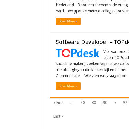
Nederland. Door een toenemende vraag na
hard. Ben jij onze nieuwe collega? Jouw i
Read More »
Software Developer – TOPd
Vier van onze
eigen TOPdesk 
succes te maken, zoeken wij nieuwe coll
alle uitdagingen die komen kijken bij he
Communicate. Wie zien we graag in on
Read More »
« First
...
70
80
90
«
97
Last »