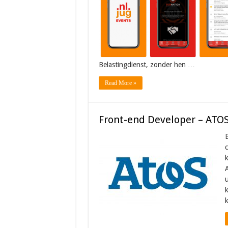
Belastingdienst, zonder hen …
Read More »
Front-end Developer – ATO
B
c
k
u
k