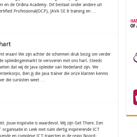
en en de Ordina Academy. Dit bestaat onder andere uit
ertified Professional(OCP), JAVA SE 8 training en …
fhart
omt eraan! We zijn achter de schermen druk bezig om verder
de opleidingenmarkt te veroveren met ons hart. Steeds
eten dat wij de Java opleider van Nederland zijn. We
enkorps. Ben jij die Java trainer die onze klanten kennis
ner die cursisten weet …
it. Jouw inspiratie is waardevol. Wij zijn Get There. Een
 organisatie in Leek met ruim dertig inspirerende ICT
kende en complexe ICT-trajecten in de regio Noord-