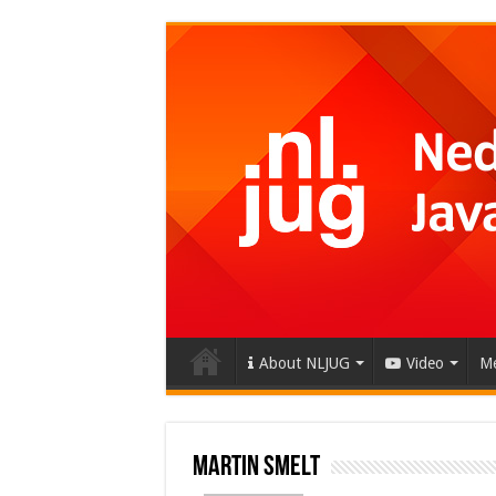
About NLJUG
Video
Me
Martin Smelt